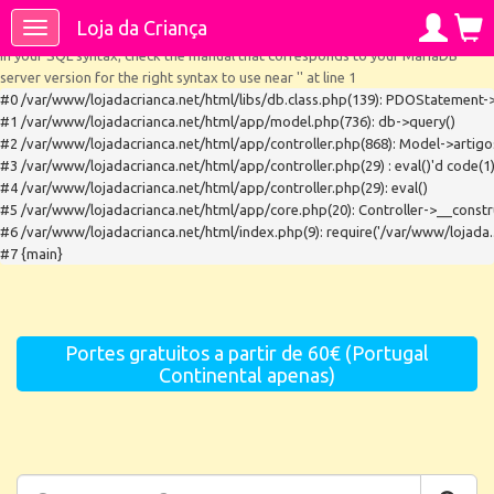
Ocorreu um erro no Query :
Loja da Criança
Toggle
SQLSTATE[42000]: Syntax error or access violation: 1064 You have an error
navigation
in your SQL syntax; check the manual that corresponds to your MariaDB
server version for the right syntax to use near '' at line 1
#0 /var/www/lojadacrianca.net/html/libs/db.class.php(139): PDOStatement->
#1 /var/www/lojadacrianca.net/html/app/model.php(736): db->query()

#2 /var/www/lojadacrianca.net/html/app/controller.php(868): Model->artigos
#3 /var/www/lojadacrianca.net/html/app/controller.php(29) : eval()'d code(1):
#4 /var/www/lojadacrianca.net/html/app/controller.php(29): eval()

#5 /var/www/lojadacrianca.net/html/app/core.php(20): Controller->__constru
#6 /var/www/lojadacrianca.net/html/index.php(9): require('/var/www/lojada...
#7 {main}
Portes gratuitos a partir de 60€ (Portugal
Continental apenas)