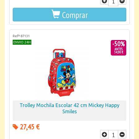
Comprar
Refª 87131
-50%
ENVIO 24H
ANTES
54,90 €
Trolley Mochila Escolar 42 cm Mickey Happy
Smiles
27,45 €