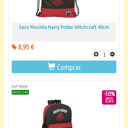
Saco Mochila Harry Potter Witchcraft 40cm
8,95 €
Comprar
Refª 89098
-50%
ENVIO 24H
ANTES
41,90 €