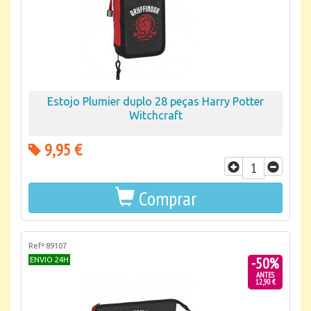
Estojo Plumier duplo 28 peças Harry Potter
Witchcraft
9,95 €
Comprar
Refª 89107
-50%
ENVIO 24H
ANTES
12,90 €