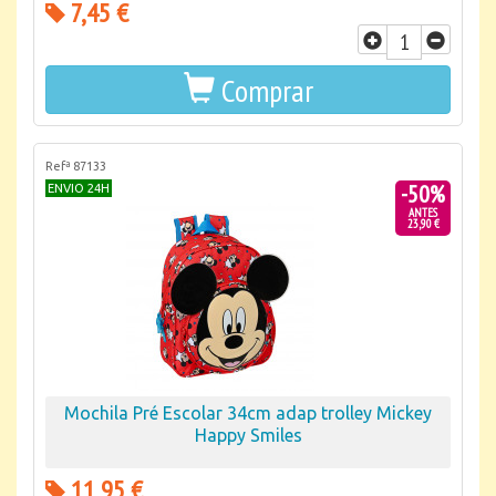
7,45 €
Comprar
Refª 87133
-50%
ENVIO 24H
ANTES
23,90 €
Mochila Pré Escolar 34cm adap trolley Mickey
Happy Smiles
11,95 €