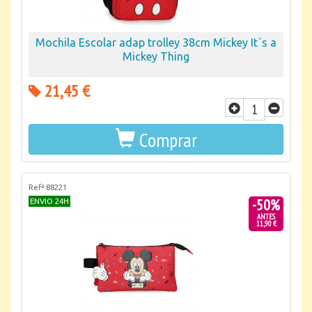
Mochila Escolar adap trolley 38cm Mickey It´s a
Mickey Thing
21,45 €
Comprar
Refª 88221
-50%
ENVIO 24H
ANTES
11,90 €