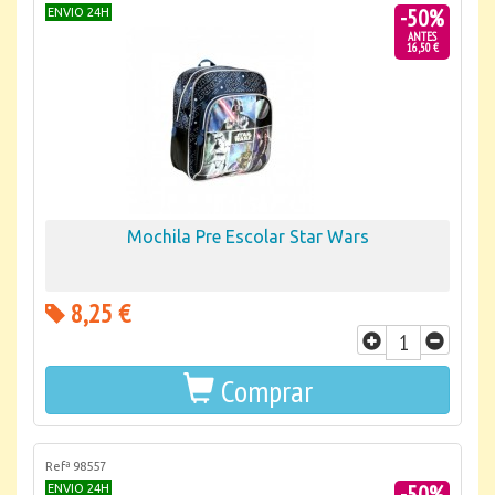
-50%
ENVIO 24H
ANTES
16,50 €
Mochila Pre Escolar Star Wars
8,25 €
Comprar
Refª 98557
-50%
ENVIO 24H