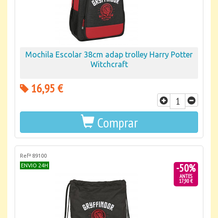
Mochila Escolar 38cm adap trolley Harry Potter
Witchcraft
16,95 €
Comprar
Refª 89100
-50%
ENVIO 24H
ANTES
17,90 €