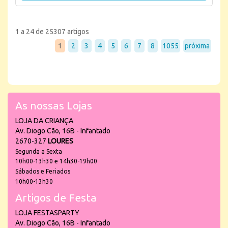
1 a 24 de 25307 artigos
1
2
3
4
5
6
7
8
1055
próxima
As nossas Lojas
LOJA DA CRIANÇA
Av. Diogo Cão, 16B - Infantado
2670-327
LOURES
Segunda a Sexta
10h00-13h30 e 14h30-19h00
Sábados e Feriados
10h00-13h30
Artigos de Festa
LOJA FESTASPARTY
Av. Diogo Cão, 16B - Infantado