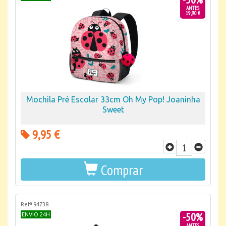
ANTES
19,90 €
Mochila Pré Escolar 33cm Oh My Pop! Joaninha
Sweet
9,95 €
Comprar
Refª 94738
-50%
ENVIO 24H
ANTES