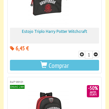
Estojo Triplo Harry Potter Witchcraft
6,45 €
Comprar
Refª 89101
-50%
ENVIO 24H
ANTES
33,90 €