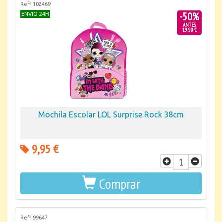
Refª 102469
-50%
ENVIO 24H
ANTES
19,90 €
Mochila Escolar LOL Surprise Rock 38cm
9,95 €
Comprar
Refª 99647