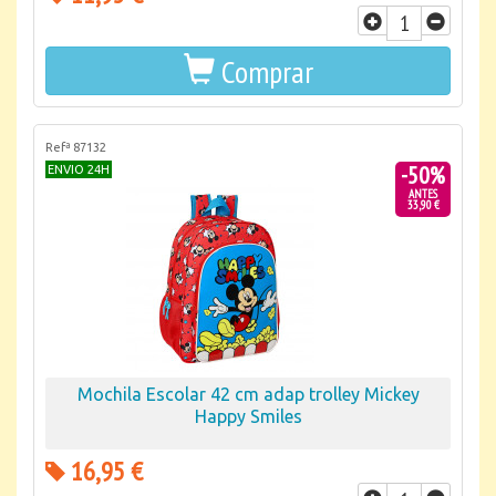
Comprar
Refª 87132
-50%
ENVIO 24H
ANTES
33,90 €
Mochila Escolar 42 cm adap trolley Mickey
Happy Smiles
16,95 €