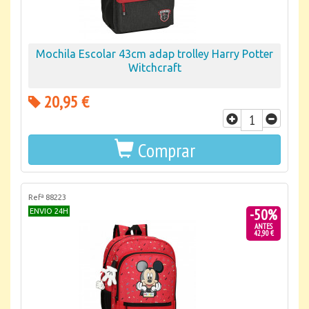
Mochila Escolar 43cm adap trolley Harry Potter
Witchcraft
20,95 €
Comprar
Refª 88223
-50%
ENVIO 24H
ANTES
42,90 €