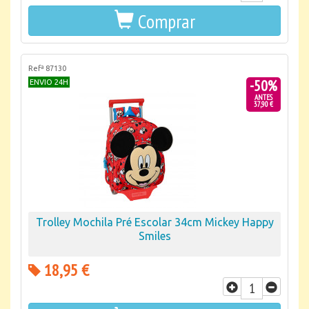
Comprar
Refª 87130
-50%
ENVIO 24H
ANTES
37,90 €
Trolley Mochila Pré Escolar 34cm Mickey Happy
Smiles
18,95 €