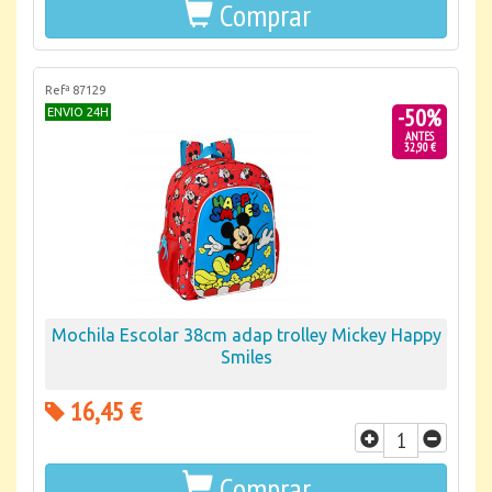
Comprar
Refª 87129
-50%
ENVIO 24H
ANTES
32,90 €
Mochila Escolar 38cm adap trolley Mickey Happy
Smiles
16,45 €
Comprar