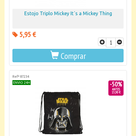
Estojo Triplo Mickey It´s a Mickey Thing
5,95 €
Comprar
Refª 87234
-50%
ENVIO 24H
ANTES
15,90 €