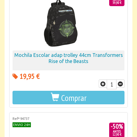
39,90 €
Mochila Escolar adap trolley 44cm Transformers
Rise of the Beasts
19,95 €
Comprar
Refª 94737
-50%
ENVIO 24H
ANTES
12,90 €