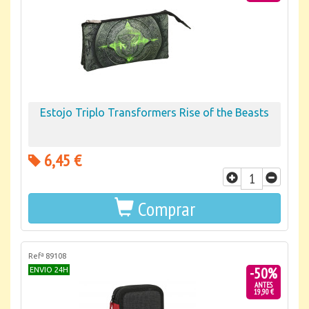
Estojo Triplo Transformers Rise of the Beasts
6,45 €
Comprar
Refª 89108
-50%
ENVIO 24H
ANTES
19,90 €