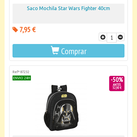
Saco Mochila Star Wars Fighter 40cm
7,95 €
Comprar
Refª 87232
-50%
ENVIO 24H
ANTES
32,90 €