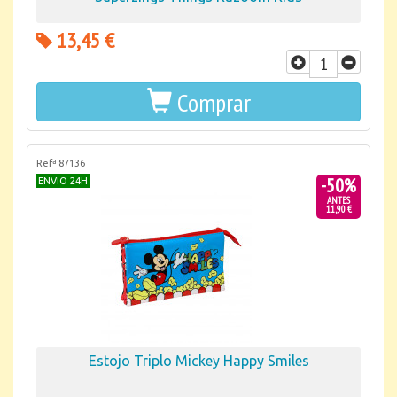
13,45 €
Comprar
Refª 87136
-50%
ENVIO 24H
ANTES
11,90 €
Estojo Triplo Mickey Happy Smiles