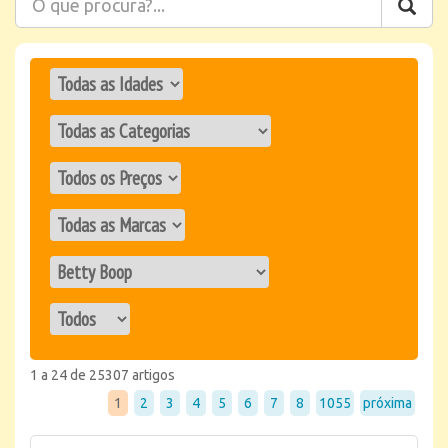
1 a 24 de 25307 artigos
1
2
3
4
5
6
7
8
1055
próxima