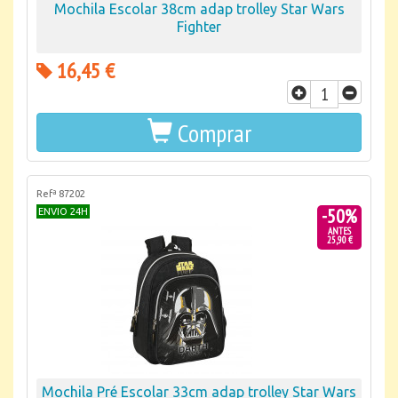
Mochila Escolar 38cm adap trolley Star Wars
Fighter
16,45 €
Comprar
Refª 87202
-50%
ENVIO 24H
ANTES
25,90 €
Mochila Pré Escolar 33cm adap trolley Star Wars