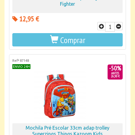
Fighter
12,95 €
Comprar
Refª 87148
-50%
ENVIO 24H
ANTES
26,90 €
Mochila Pré Escolar 33cm adap trolley
Superzings Things Kazoom Kids