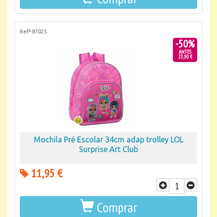
Refª 87025
-50%
ANTES
23,90 €
Mochila Pré Escolar 34cm adap trolley LOL
Surprise Art Club
11,95 €
Comprar