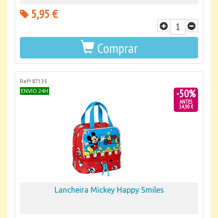
5,95 €
Comprar
Refª 87135
-50%
ENVIO 24H
ANTES
14,90 €
Lancheira Mickey Happy Smiles