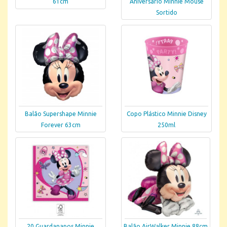
61cm
Aniversario Minnie Mouse
Sortido
Balão Supershape Minnie
Copo Plástico Minnie Disney
Forever 63cm
250ml
20 Guardanapos Minnie
Balão AirWalker Minnie 88cm