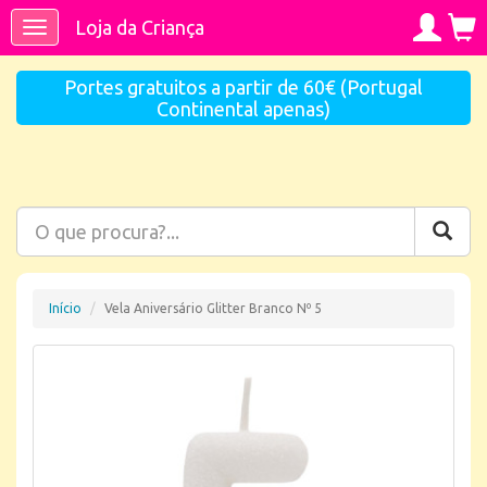
Loja da Criança
Toggle
navigation
Portes gratuitos a partir de 60€ (Portugal
Continental apenas)
Início
Vela Aniversário Glitter Branco Nº 5