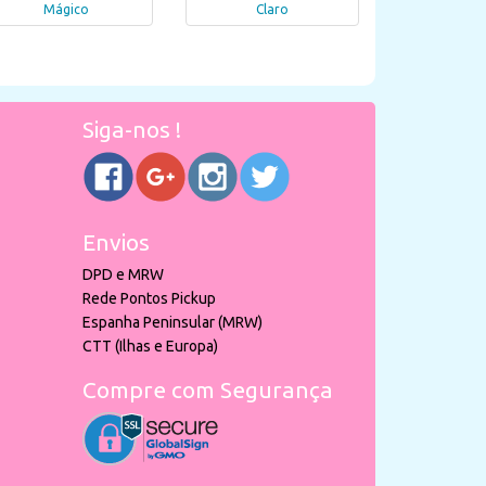
Mágico
Claro
Siga-nos !
Envios
DPD e MRW
Rede Pontos Pickup
Espanha Peninsular (MRW)
CTT (Ilhas e Europa)
Compre com Segurança