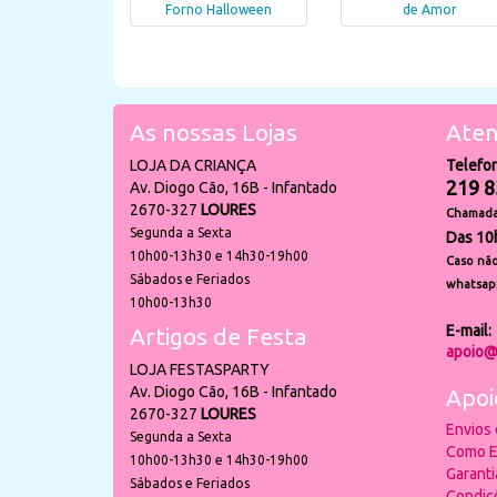
Forno Halloween
de Amor
As nossas Lojas
Aten
LOJA DA CRIANÇA
Telefo
219 8
Av. Diogo Cão, 16B - Infantado
2670-327
LOURES
Chamada 
Segunda a Sexta
Das 10
10h00-13h30 e 14h30-19h00
Caso não
Sábados e Feriados
whatsap
10h00-13h30
E-mail:
Artigos de Festa
apoio@
LOJA FESTASPARTY
Av. Diogo Cão, 16B - Infantado
Apoi
2670-327
LOURES
Envios
Segunda a Sexta
Como E
10h00-13h30 e 14h30-19h00
Garant
Sábados e Feriados
Condiç