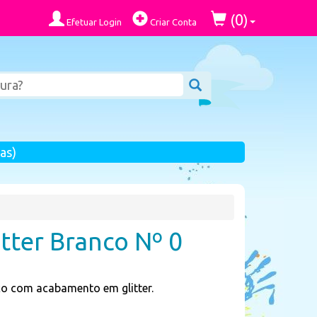
0
(
)
Efetuar Login
Criar Conta
as)
itter Branco Nº 0
co com acabamento em glitter.