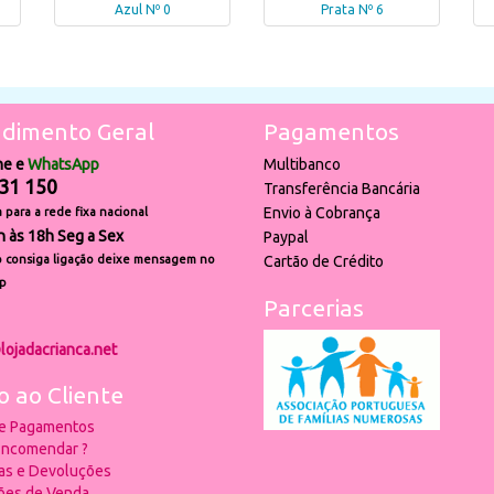
Azul Nº 0
Prata Nº 6
dimento Geral
Pagamentos
ne e
WhatsApp
Multibanco
31 150
Transferência Bancária
Envio à Cobrança
para a rede fixa nacional
h às 18h Seg a Sex
Paypal
 consiga ligação deixe mensagem no
Cartão de Crédito
p
Parcerias
lojadacrianca.net
o ao Cliente
 e Pagamentos
ncomendar ?
ias e Devoluções
ões de Venda