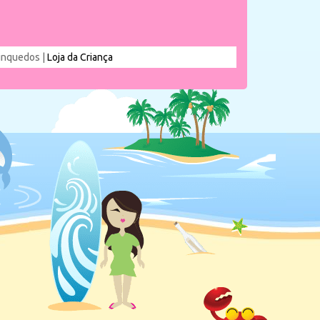
rinquedos |
Loja da Criança