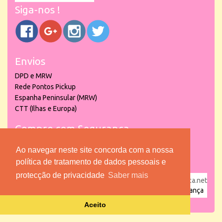
Siga-nos !
Envios
DPD e MRW
Rede Pontos Pickup
Espanha Peninsular (MRW)
CTT (Ilhas e Europa)
Compre com Segurança
Ao navegar neste site concorda com a nossa
política de tratamento de dados pessoais e
protecção de privacidade
Saber mais
powered by
puber!a
| © 2026 Copyright www.lojadacrianca.net
– Artigos de Festas, Escolares e Brinquedos |
Loja da Criança
Aceito