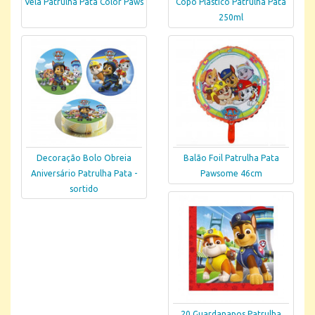
Vela Patrulha Pata Color Paws
Copo Plástico Patrulha Pata
250ml
Decoração Bolo Obreia
Balão Foil Patrulha Pata
Aniversário Patrulha Pata -
Pawsome 46cm
sortido
20 Guardanapos Patrulha