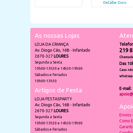
Detalhe Ouro
As nossas Lojas
Aten
LOJA DA CRIANÇA
Telefo
219 8
Av. Diogo Cão, 16B - Infantado
2670-327
LOURES
Chamada 
Segunda a Sexta
Das 10
10h00-13h30 e 14h30-19h00
Caso não
Sábados e Feriados
whatsap
10h00-13h30
E-mail:
Artigos de Festa
apoio@
LOJA FESTASPARTY
Av. Diogo Cão, 16B - Infantado
Apoi
2670-327
LOURES
Envios
Segunda a Sexta
Como E
10h00-13h30 e 14h30-19h00
Garant
Sábados e Feriados
Condiç