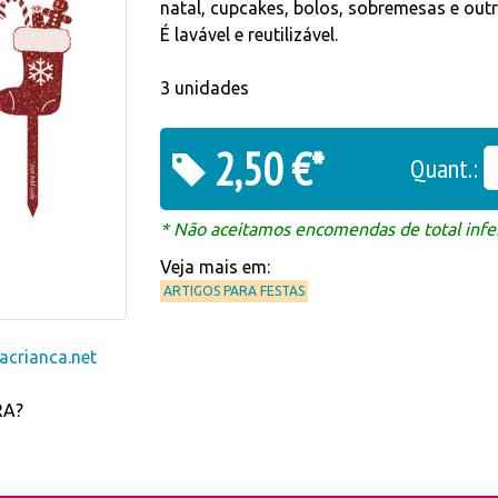
natal, cupcakes, bolos, sobremesas e outr
É lavável e reutilizável.
3 unidades
2,50 €*
Quant.:
* Não aceitamos encomendas de total infer
Veja mais em:
ARTIGOS PARA FESTAS
crianca.net
RA?