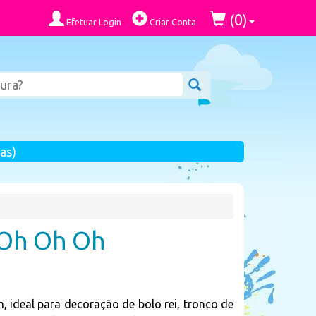
0
(
)
Efetuar Login
Criar Conta
as)
 Oh Oh Oh
 ideal para decoração de bolo rei, tronco de