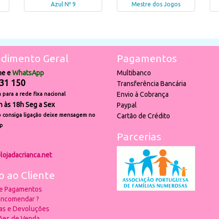
Azul Nº 9
Mestre dos Jogos
dimento Geral
Pagamentos
ne e
WhatsApp
Multibanco
31 150
Transferência Bancária
Envio à Cobrança
para a rede fixa nacional
h às 18h Seg a Sex
Paypal
 consiga ligação deixe mensagem no
Cartão de Crédito
p
Parcerias
lojadacrianca.net
o ao Cliente
 e Pagamentos
ncomendar ?
ias e Devoluções
ões de Venda