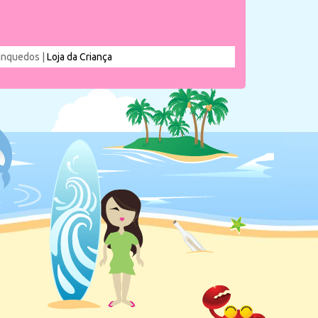
rinquedos |
Loja da Criança