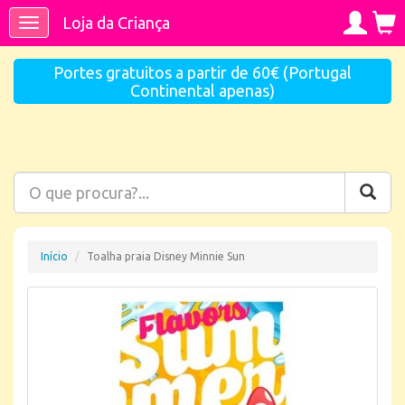
Loja da Criança
Toggle
navigation
Portes gratuitos a partir de 60€ (Portugal
Continental apenas)
Início
Toalha praia Disney Minnie Sun