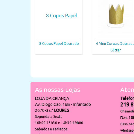
8 Copos Papel Dourado
4 Mini Coroas Dourad
Glitter
As nossas Lojas
Aten
LOJA DA CRIANÇA
Telefo
219 8
Av. Diogo Cão, 16B - Infantado
2670-327
LOURES
Chamada 
Segunda a Sexta
Das 10
10h00-13h30 e 14h30-19h00
Caso não
Sábados e Feriados
whatsap