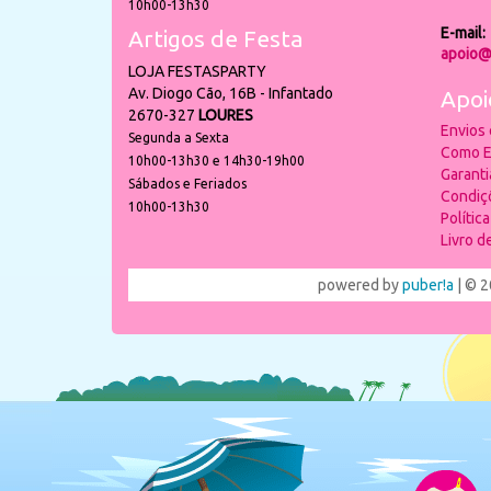
10h00-13h30
E-mail:
Artigos de Festa
apoio@
LOJA FESTASPARTY
Av. Diogo Cão, 16B - Infantado
Apoi
2670-327
LOURES
Envios
Segunda a Sexta
Como E
10h00-13h30 e 14h30-19h00
Garant
Sábados e Feriados
Condiç
10h00-13h30
Polític
Livro 
powered by
puber!a
| © 2