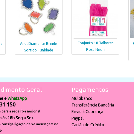
Conjunto 18 Talheres
as
Anel Diamante Brinde
Rosa Neon
Sortido - unidade
dimento Geral
Pagamentos
ne e
WhatsApp
Multibanco
31 150
Transferência Bancária
Envio à Cobrança
para a rede fixa nacional
h às 18h Seg a Sex
Paypal
 consiga ligação deixe mensagem no
Cartão de Crédito
p