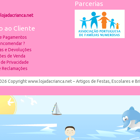
Parcerias
lojadacrianca.net
o ao Cliente
 e Pagamentos
ncomendar ?
ias e Devoluções
ões de Venda
a de Privacidade
de Reclamações
026 Copyright www.lojadacrianca.net – Artigos de Festas, Escolares e B