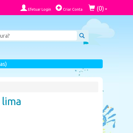
0
(
)
Efetuar Login
Criar Conta
as)
 lima