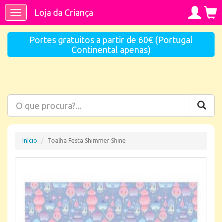
Loja da Criança
Toggle
navigation
Portes gratuitos a partir de 60€ (Portugal
Continental apenas)
Início
Toalha Festa Shimmer Shine