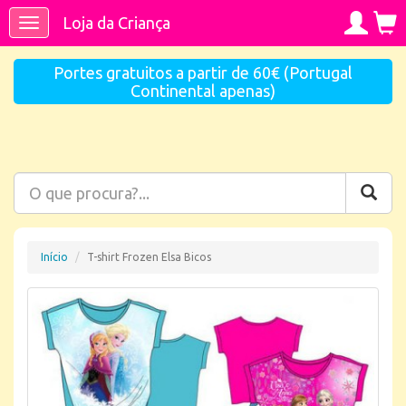
Loja da Criança
Toggle
navigation
Portes gratuitos a partir de 60€ (Portugal
Continental apenas)
Início
T-shirt Frozen Elsa Bicos