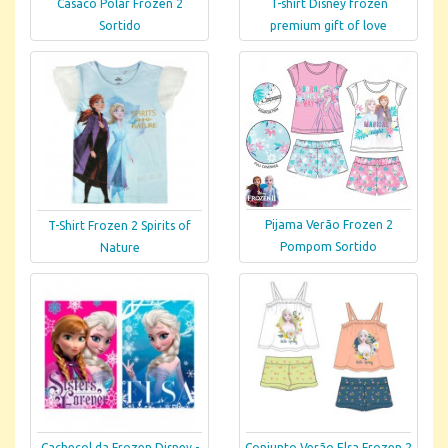
Casaco Polar Frozen 2
T-shirt Disney frozen
Sortido
premium gift of love
Pijama Verão Frozen 2
T-Shirt Frozen 2 Spirits of
Pompom Sortido
Nature
Cachecol da Frozen Disney -
Conjunto Verão Elsa Frozen 2