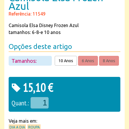
Azul
Referência: 11549
Camisola Elsa Disney Frozen Azul
tamanhos: 6-8-e 10 anos
Opções deste artigo
Tamanhos:
10 Anos
6 Anos
8 Anos
15,10 €
Quant.:
Veja mais em:
DIA A DIA
ROUPA