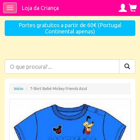
Loja da Criança
Toggle
navigation
Portes gratuitos a partir de 60€ (Portugal
Continental apenas)
Início
T-Shirt Bebé Mickey Friends Azul