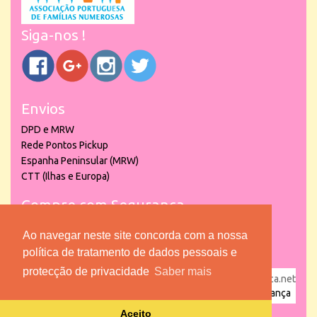
Siga-nos !
Envios
DPD e MRW
Rede Pontos Pickup
Espanha Peninsular (MRW)
CTT (Ilhas e Europa)
Compre com Segurança
Ao navegar neste site concorda com a nossa
política de tratamento de dados pessoais e
protecção de privacidade
Saber mais
powered by
puber!a
| © 2026 Copyright www.lojadacrianca.net
– Artigos de Festas, Escolares e Brinquedos |
Loja da Criança
Aceito