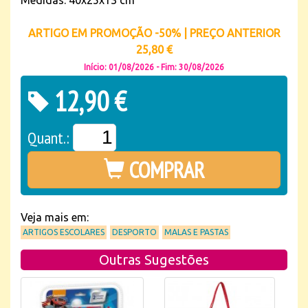
Medidas: 40x25x13 cm
ARTIGO EM PROMOÇÃO -50% | PREÇO ANTERIOR
25,80 €
Início: 01/08/2026 - Fim: 30/08/2026
12,90 €
Quant.:
COMPRAR
Veja mais em:
ARTIGOS ESCOLARES
DESPORTO
MALAS E PASTAS
Outras Sugestões