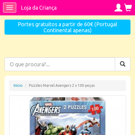
Loja da Criança
Toggle
navigation
Portes gratuitos a partir de 60€ (Portugal
Continental apenas)
Início
Puzzles Marvel Avengers 2 x 100 peças