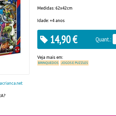
Medidas: 62x42cm
Idade: +4 anos
14,90 €
Quant.:
Veja mais em:
BRINQUEDOS
JOGOS E PUZZLES
crianca.net
RA?