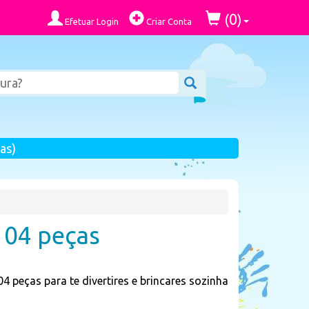
0
(
)
Efetuar Login
Criar Conta
as)
104 peças
peças para te divertires e brincares sozinha