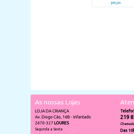
peças
As nossas Lojas
Aten
LOJA DA CRIANÇA
Telefo
219 8
Av. Diogo Cão, 16B - Infantado
2670-327
LOURES
Chamada 
Segunda a Sexta
Das 10