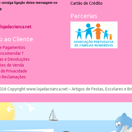
 consiga ligação deixe mensagem no
Cartão de Crédito
p
Parcerias
lojadacrianca.net
o ao Cliente
 e Pagamentos
ncomendar ?
ias e Devoluções
ões de Venda
a de Privacidade
de Reclamações
026 Copyright www.lojadacrianca.net – Artigos de Festas, Escolares e B