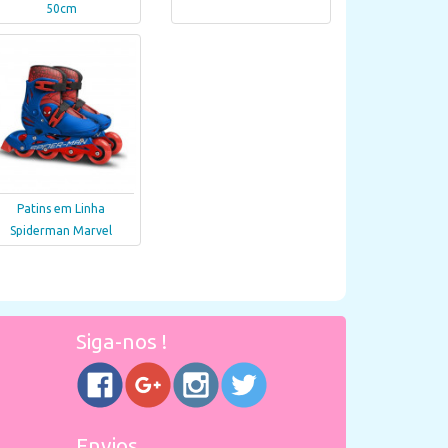
50cm
Patins em Linha
Spiderman Marvel
Siga-nos !
Envios