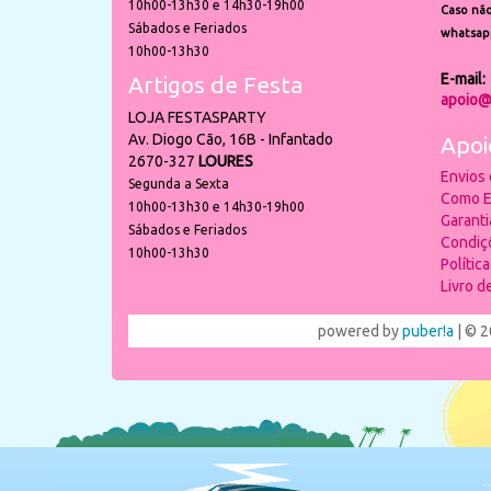
10h00-13h30 e 14h30-19h00
Caso não
Sábados e Feriados
whatsap
10h00-13h30
E-mail:
Artigos de Festa
apoio@
LOJA FESTASPARTY
Av. Diogo Cão, 16B - Infantado
Apoi
2670-327
LOURES
Envios
Segunda a Sexta
Como E
10h00-13h30 e 14h30-19h00
Garant
Sábados e Feriados
Condiç
10h00-13h30
Polític
Livro 
powered by
puber!a
| © 2