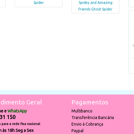
Spider
Spidey and Amazing
Friends Ghost Spider
dimento Geral
Pagamentos
ne e
WhatsApp
Multibanco
31 150
Transferência Bancária
Envio à Cobrança
para a rede fixa nacional
h às 18h Seg a Sex
Paypal