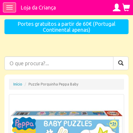
Loja da Criança
Toggle
navigation
Portes gratuitos a partir de 60€ (Portugal
Continental apenas)
Início
Puzzle Porquinha Peppa Baby