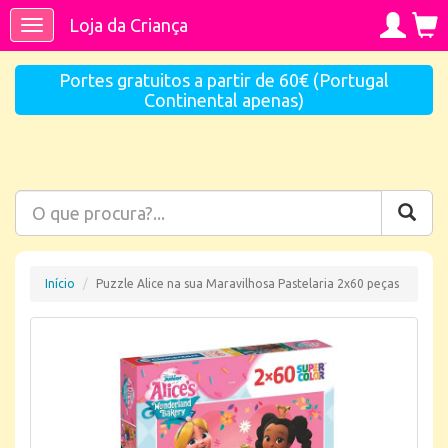
Loja da Criança
Toggle
navigation
Portes gratuitos a partir de 60€ (Portugal
Continental apenas)
Início
Puzzle Alice na sua Maravilhosa Pastelaria 2x60 peças