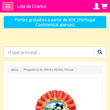
Loja da Criança
Toggle
navigation
Portes gratuitos a partir de 60€ (Portugal
Continental apenas)
Início
Pregadeira de Mérito Mickey Mouse