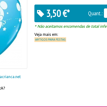
3,50 €*
Quant.:
* Não aceitamos encomendas de total infer
Veja mais em:
ARTIGOS PARA FESTAS
crianca.net
RA?