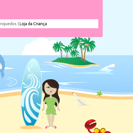
rinquedos |
Loja da Criança