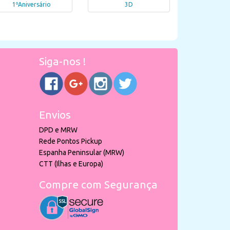
1ºAniversário
3D
Siga-nos !
Envios
DPD e MRW
Rede Pontos Pickup
Espanha Peninsular (MRW)
CTT (Ilhas e Europa)
Compre com Segurança