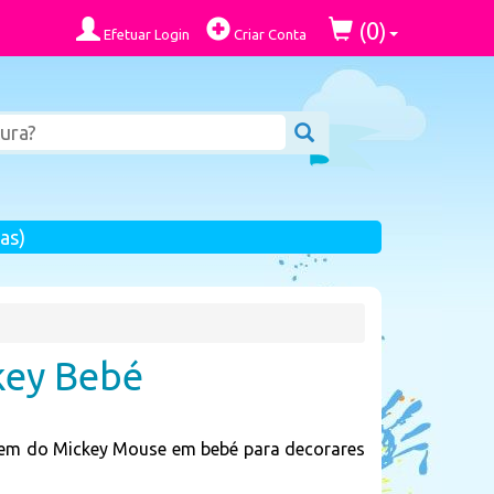
0
(
)
Efetuar Login
Criar Conta
as)
key Bebé
gem do Mickey Mouse em bebé para decorares