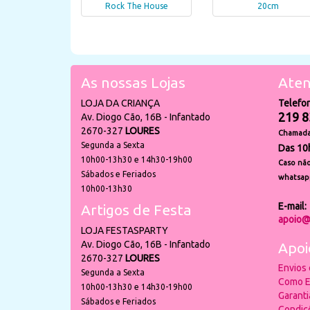
Rock The House
20cm
As nossas Lojas
Aten
LOJA DA CRIANÇA
Telefo
219 8
Av. Diogo Cão, 16B - Infantado
2670-327
LOURES
Chamada 
Segunda a Sexta
Das 10
10h00-13h30 e 14h30-19h00
Caso não
Sábados e Feriados
whatsap
10h00-13h30
E-mail:
Artigos de Festa
apoio@
LOJA FESTASPARTY
Av. Diogo Cão, 16B - Infantado
Apoi
2670-327
LOURES
Envios
Segunda a Sexta
Como E
10h00-13h30 e 14h30-19h00
Garant
Sábados e Feriados
Condiç