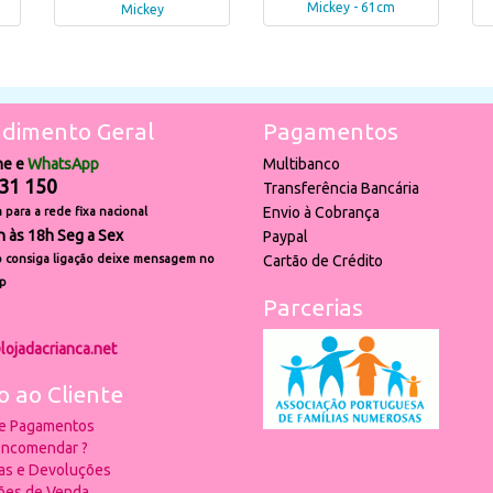
Mickey - 61cm
Mickey
dimento Geral
Pagamentos
ne e
WhatsApp
Multibanco
31 150
Transferência Bancária
Envio à Cobrança
para a rede fixa nacional
h às 18h Seg a Sex
Paypal
 consiga ligação deixe mensagem no
Cartão de Crédito
p
Parcerias
lojadacrianca.net
o ao Cliente
 e Pagamentos
ncomendar ?
ias e Devoluções
ões de Venda