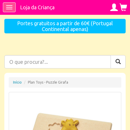
Loja da Criança
Toggle
navigation
Portes gratuitos a partir de 60€ (Portugal
Continental apenas)
Início
Plan Toys - Puzzle Girafa