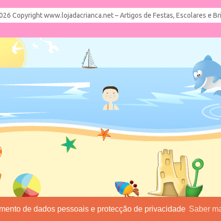
026 Copyright www.lojadacrianca.net – Artigos de Festas, Escolares e B
tamento de dados pessoais e protecção de privacidade
Saber ma