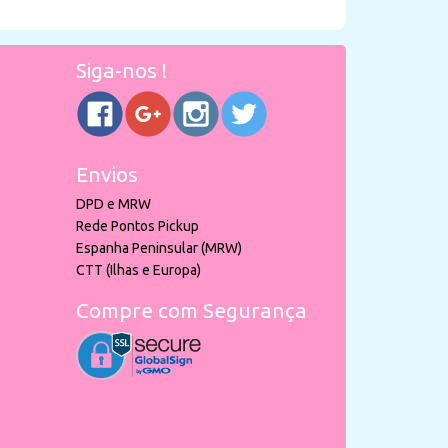
Siga-nos !
Envios
DPD e MRW
Rede Pontos Pickup
Espanha Peninsular (MRW)
CTT (Ilhas e Europa)
Compre com Segurança