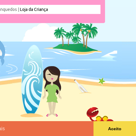
rinquedos |
Loja da Criança
is
Aceito