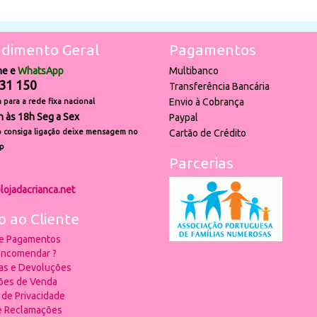
dimento Geral
Pagamentos
ne e
WhatsApp
Multibanco
31 150
Transferência Bancária
Envio à Cobrança
para a rede fixa nacional
h às 18h Seg a Sex
Paypal
 consiga ligação deixe mensagem no
Cartão de Crédito
p
Parcerias
lojadacrianca.net
o ao Cliente
 e Pagamentos
ncomendar ?
ias e Devoluções
ões de Venda
a de Privacidade
de Reclamações