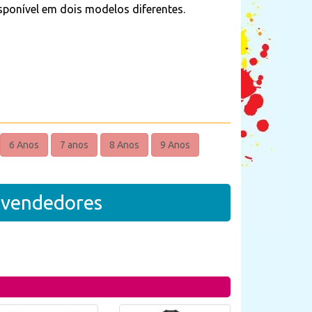
isponível em dois modelos diferentes.
6 Anos
7 anos
8 Anos
9 Anos
revendedores