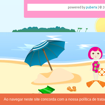
powered by
puber!a
| © 2
Ao navegar neste site concorda com a nossa política de tra