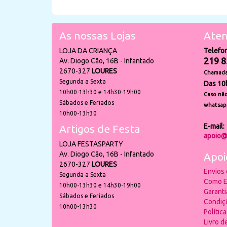
As nossas Lojas
Aten
LOJA DA CRIANÇA
Telefo
219 8
Av. Diogo Cão, 16B - Infantado
2670-327
LOURES
Chamada 
Segunda a Sexta
Das 10
10h00-13h30 e 14h30-19h00
Caso não
Sábados e Feriados
whatsap
10h00-13h30
E-mail:
Artigos de Festa
apoio@
LOJA FESTASPARTY
Av. Diogo Cão, 16B - Infantado
Apoi
2670-327
LOURES
Envios
Segunda a Sexta
Como E
10h00-13h30 e 14h30-19h00
Garant
Sábados e Feriados
Condiç
10h00-13h30
Polític
Livro 