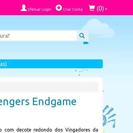
0
(
)
Efetuar Login
Criar Conta
as)
vengers Endgame
o com decote redondo dos Vingadores da