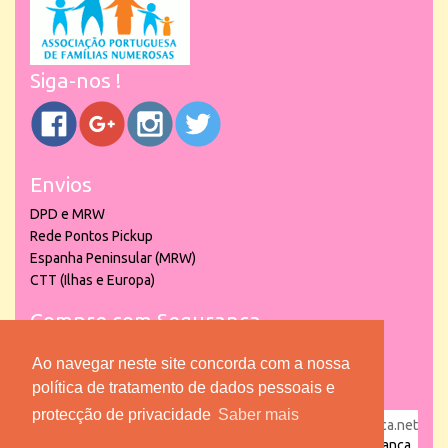
Siga-nos !
Envios
DPD e MRW
Rede Pontos Pickup
Espanha Peninsular (MRW)
CTT (Ilhas e Europa)
Compre com Segurança
Ao navegar neste site concorda com a nossa
política de tratamento de dados pessoais e
protecção de privacidade
Saber mais
powered by
puber!a
| © 2026 Copyright www.lojadacrianca.net
– Artigos de Festas, Escolares e Brinquedos |
Loja da Criança