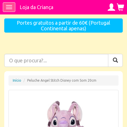
Loja da Criança
Toggle
navigation
Portes gratuitos a partir de 60€ (Portugal
Continental apenas)
Início
Peluche Angel Stitch Disney com Som 20cm