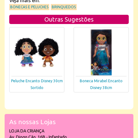
Veja mais em:
BONECAS E PELUCHES
BRINQUEDOS
Outras Sugestões
Peluche Encanto Disney 30cm
Boneca Mirabel Encanto
Sortido
Disney 38cm
As nossas Lojas
LOJA DA CRIANÇA
Av. Diogo Cão, 16B - Infantado