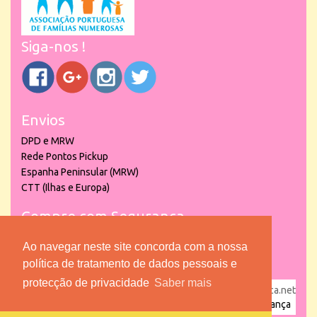
Siga-nos !
Envios
DPD e MRW
Rede Pontos Pickup
Espanha Peninsular (MRW)
CTT (Ilhas e Europa)
Compre com Segurança
Ao navegar neste site concorda com a nossa
política de tratamento de dados pessoais e
protecção de privacidade
Saber mais
powered by
puber!a
| © 2026 Copyright www.lojadacrianca.net
– Artigos de Festas, Escolares e Brinquedos |
Loja da Criança