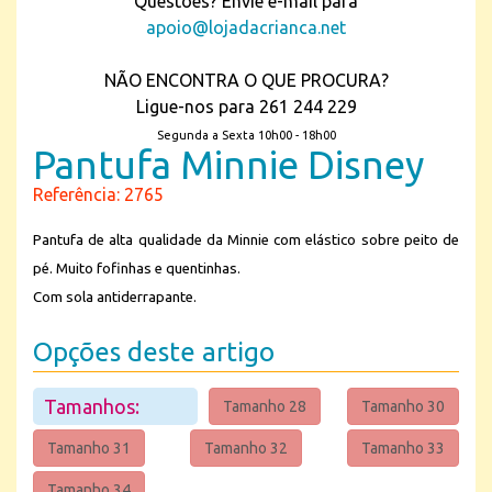
Questões? Envie e-mail para
apoio@lojadacrianca.net
NÃO ENCONTRA O QUE PROCURA?
Ligue-nos para 261 244 229
Segunda a Sexta 10h00 - 18h00
Pantufa Minnie Disney
Referência: 2765
Pantufa de alta qualidade da Minnie com elástico sobre peito de
pé. Muito fofinhas e quentinhas.
Com sola antiderrapante.
Opções deste artigo
Tamanhos:
Tamanho 28
Tamanho 30
Tamanho 31
Tamanho 32
Tamanho 33
Tamanho 34