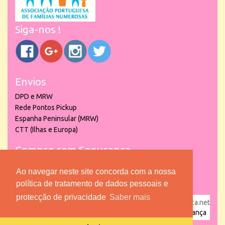
Siga-nos !
Envios
DPD e MRW
Rede Pontos Pickup
Espanha Peninsular (MRW)
CTT (Ilhas e Europa)
Compre com Segurança
Ao navegar neste site concorda com a nossa
política de tratamento de dados pessoais e
protecção de privacidade
Saber mais
powered by
puber!a
| © 2026 Copyright www.lojadacrianca.net
– Artigos de Festas, Escolares e Brinquedos |
Loja da Criança