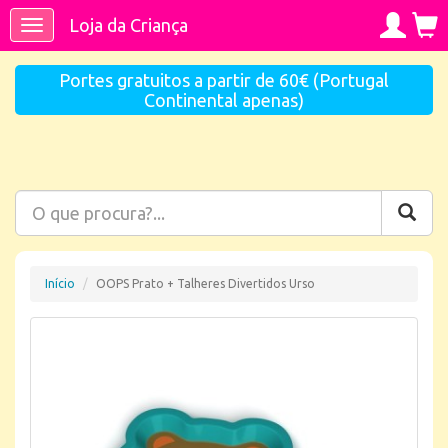
Loja da Criança
Toggle
navigation
Portes gratuitos a partir de 60€ (Portugal
Continental apenas)
Início
OOPS Prato + Talheres Divertidos Urso