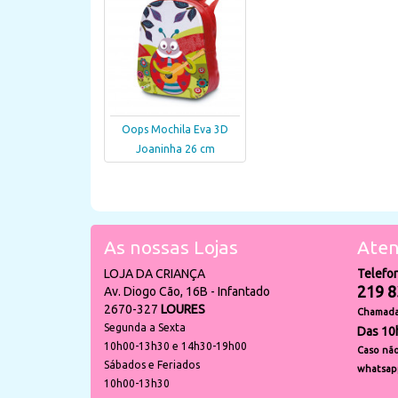
Oops Mochila Eva 3D
Joaninha 26 cm
As nossas Lojas
Aten
LOJA DA CRIANÇA
Telefo
219 8
Av. Diogo Cão, 16B - Infantado
2670-327
LOURES
Chamada 
Segunda a Sexta
Das 10
10h00-13h30 e 14h30-19h00
Caso não
Sábados e Feriados
whatsap
10h00-13h30