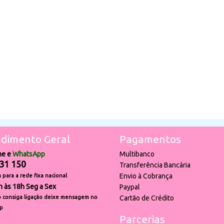
dimento Geral
Pagamentos
ne e
WhatsApp
Multibanco
31 150
Transferência Bancária
Envio à Cobrança
para a rede fixa nacional
h às 18h Seg a Sex
Paypal
 consiga ligação deixe mensagem no
Cartão de Crédito
p
Parcerias