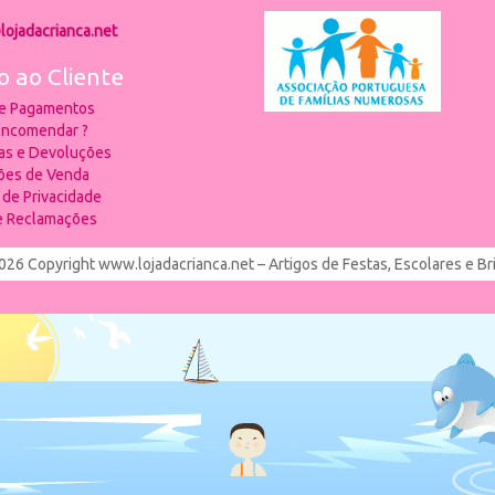
lojadacrianca.net
o ao Cliente
 e Pagamentos
ncomendar ?
ias e Devoluções
ões de Venda
a de Privacidade
de Reclamações
026 Copyright www.lojadacrianca.net – Artigos de Festas, Escolares e B