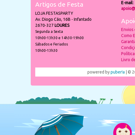
E-mail:
Artigos de Festa
apoio@
LOJA FESTASPARTY
Av. Diogo Cão, 16B - Infantado
Apoi
2670-327
LOURES
Envios
Segunda a Sexta
Como E
10h00-13h30 e 14h30-19h00
Garant
Sábados e Feriados
Condiç
10h00-13h30
Polític
Livro 
powered by
puber!a
| © 2