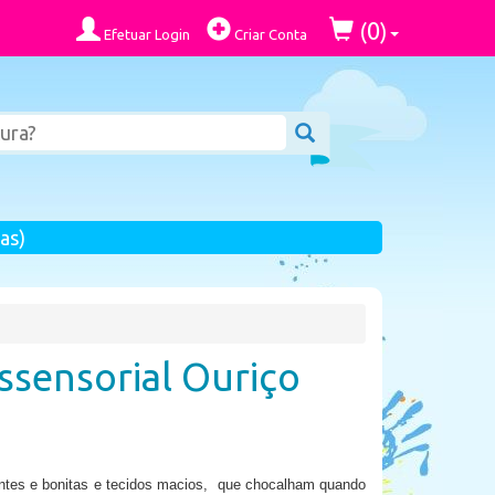
0
(
)
Efetuar Login
Criar Conta
as)
ssensorial Ouriço
hantes e bonitas e tecidos macios, que chocalham quando