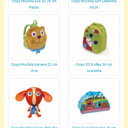
Oops Mochila Eva 3D 26 cm
Oops Mochila Soft Libelinha
Pavão
30cm
Oops Mochila Harness 23 cm
Oops 3D trolley 36 cm
Urso
Joaninha
Oops Mochila Corpo Peluche
Oops Saco Desporto 45 cm