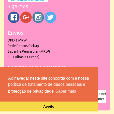
Siga-nos !
Envios
DPD e MRW
Rede Pontos Pickup
Espanha Peninsular (MRW)
CTT (Ilhas e Europa)
Compre com Segurança
Ao navegar neste site concorda com a nossa
política de tratamento de dados pessoais e
protecção de privacidade
Saber mais
powered by
puber!a
| © 2026 Copyright www.lojadacrianca.net
– Artigos de Festas, Escolares e Brinquedos |
Loja da Criança
Aceito