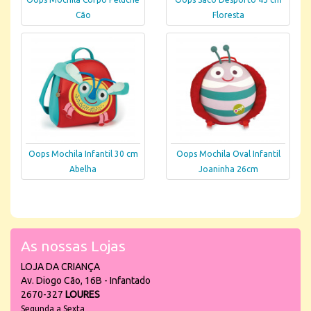
Cão
Floresta
Oops Mochila Infantil 30 cm
Oops Mochila Oval Infantil
Abelha
Joaninha 26cm
As nossas Lojas
LOJA DA CRIANÇA
Av. Diogo Cão, 16B - Infantado
2670-327
LOURES
Segunda a Sexta