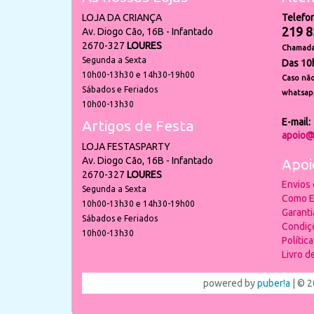
LOJA DA CRIANÇA
Telefo
219 8
Av. Diogo Cão, 16B - Infantado
2670-327
LOURES
Chamada 
Segunda a Sexta
Das 10
10h00-13h30 e 14h30-19h00
Caso não
Sábados e Feriados
whatsap
10h00-13h30
E-mail:
Artigos de Festa
apoio@
LOJA FESTASPARTY
Av. Diogo Cão, 16B - Infantado
Apoi
2670-327
LOURES
Envios
Segunda a Sexta
Como E
10h00-13h30 e 14h30-19h00
Garant
Sábados e Feriados
Condiç
10h00-13h30
Polític
Livro 
powered by
puber!a
| © 2