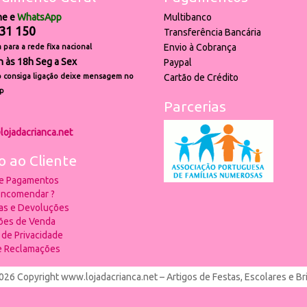
ne e
WhatsApp
Multibanco
31 150
Transferência Bancária
Envio à Cobrança
para a rede fixa nacional
h às 18h Seg a Sex
Paypal
 consiga ligação deixe mensagem no
Cartão de Crédito
p
Parcerias
lojadacrianca.net
o ao Cliente
 e Pagamentos
ncomendar ?
ias e Devoluções
ões de Venda
a de Privacidade
de Reclamações
026 Copyright www.lojadacrianca.net – Artigos de Festas, Escolares e B