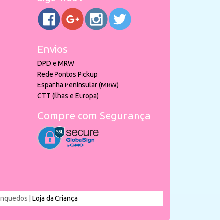
Envios
DPD e MRW
Rede Pontos Pickup
Espanha Peninsular (MRW)
CTT (Ilhas e Europa)
Compre com Segurança
rinquedos |
Loja da Criança