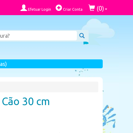
0
(
)
Efetuar Login
Criar Conta
as)
 Cão 30 cm