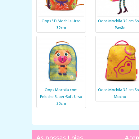
Oops 3D Mochila Urso
Oops Mochila 30 cm So
32cm
Pavão
Oops Mochila com
Oops Mochila 38 cm So
Peluche Super-Soft Urso
Mocho
30cm
As nossas Lojas
Aten