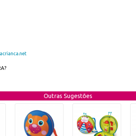
crianca.net
RA?
Outras Sugestões