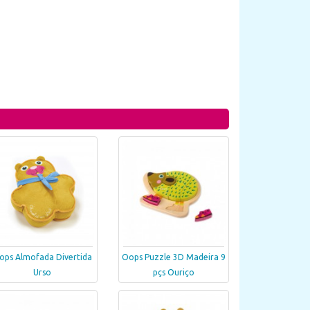
ops Almofada Divertida
Oops Puzzle 3D Madeira 9
Urso
pçs Ouriço