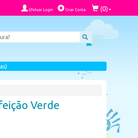
0
(
)
Efetuar Login
Criar Conta
as)
eição Verde