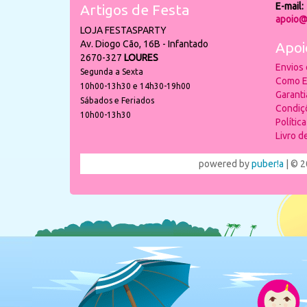
E-mail:
Artigos de Festa
apoio@
LOJA FESTASPARTY
Av. Diogo Cão, 16B - Infantado
Apoi
2670-327
LOURES
Envios
Segunda a Sexta
Como E
10h00-13h30 e 14h30-19h00
Garant
Sábados e Feriados
Condiç
10h00-13h30
Polític
Livro 
powered by
puber!a
| © 2