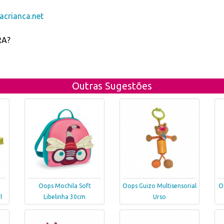
crianca.net
RA?
Outras Sugestões
Oops Mochila Soft
Oops Guizo Multisensorial
O
l
Libelinha 30cm
Urso