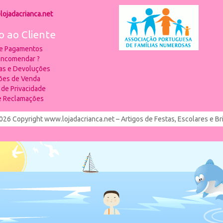
lojadacrianca.net
o ao Cliente
 e Pagamentos
ncomendar ?
ias e Devoluções
ões de Venda
a de Privacidade
de Reclamações
026 Copyright www.lojadacrianca.net – Artigos de Festas, Escolares e B