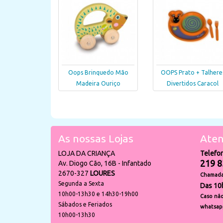
Oops Brinquedo Mão
OOPS Prato + Talhere
Madeira Ouriço
Divertidos Caracol
As nossas Lojas
Aten
LOJA DA CRIANÇA
Telefo
219 8
Av. Diogo Cão, 16B - Infantado
2670-327
LOURES
Chamada 
Segunda a Sexta
Das 10
10h00-13h30 e 14h30-19h00
Caso não
Sábados e Feriados
whatsap
10h00-13h30