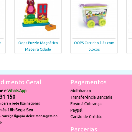
s
Oops Puzzle Magnético
OOPS Carrinho lilás com
Madeira Cidade
blocos
dimento Geral
Pagamentos
ne e
WhatsApp
Multibanco
31 150
Transferência Bancária
Envio à Cobrança
para a rede fixa nacional
h às 18h Seg a Sex
Paypal
 consiga ligação deixe mensagem no
Cartão de Crédito
p
Parcerias