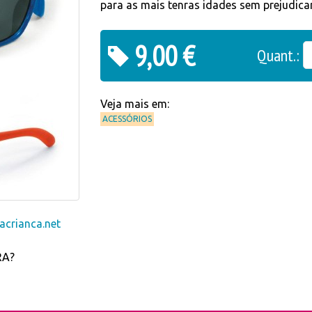
para as mais tenras idades sem prejudicar
9,00 €
Quant.:
Veja mais em:
ACESSÓRIOS
crianca.net
RA?