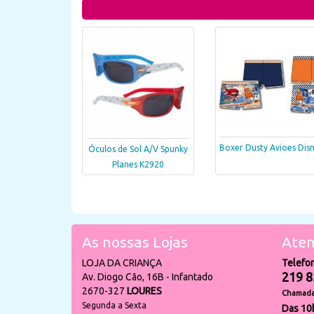
Boxer Dusty Avioes Dis
Óculos de Sol A/V Spunky
Planes K2920
As nossas Lojas
Aten
LOJA DA CRIANÇA
Telefo
219 8
Av. Diogo Cão, 16B - Infantado
2670-327
LOURES
Chamada 
Segunda a Sexta
Das 10