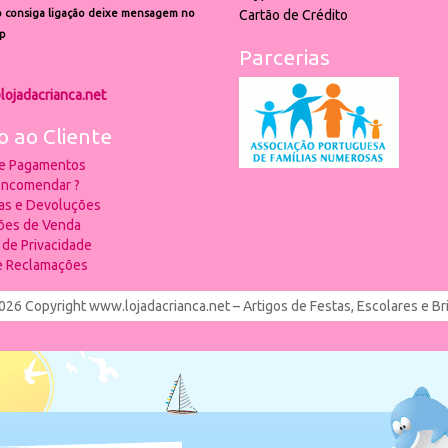
 consiga ligação deixe mensagem no
Cartão de Crédito
p
Parcerias
lojadacrianca.net
o ao Cliente
 e Pagamentos
ncomendar ?
ias e Devoluções
ões de Venda
a de Privacidade
de Reclamações
026 Copyright www.lojadacrianca.net – Artigos de Festas, Escolares e B