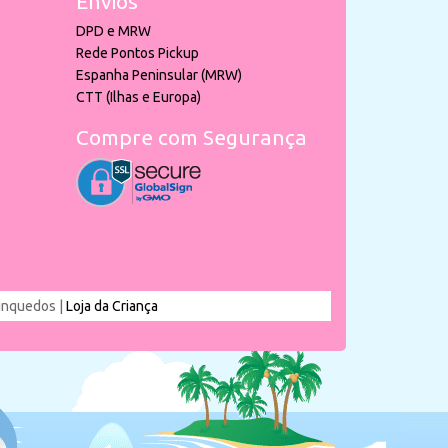
Envios
DPD e MRW
Rede Pontos Pickup
Espanha Peninsular (MRW)
CTT (Ilhas e Europa)
Compre com Segurança
rinquedos |
Loja da Criança