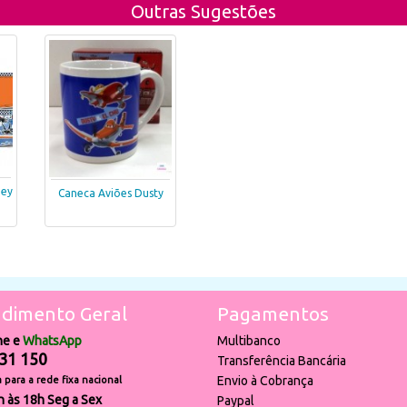
Outras Sugestões
ney
Caneca Aviões Dusty
dimento Geral
Pagamentos
ne e
WhatsApp
Multibanco
31 150
Transferência Bancária
Envio à Cobrança
para a rede fixa nacional
h às 18h Seg a Sex
Paypal