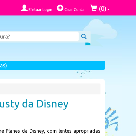
0
(
)
Efetuar Login
Criar Conta
as)
usty da Disney
me Planes da Disney, com lentes apropriadas