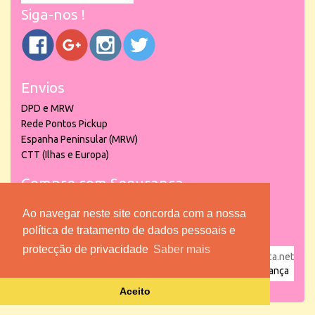
Siga-nos !
Envios
DPD e MRW
Rede Pontos Pickup
Espanha Peninsular (MRW)
CTT (Ilhas e Europa)
Compre com Segurança
Ao navegar neste site concorda com a nossa
política de tratamento de dados pessoais e
protecção de privacidade
Saber mais
powered by
puber!a
| © 2026 Copyright www.lojadacrianca.net
– Artigos de Festas, Escolares e Brinquedos |
Loja da Criança
Aceito