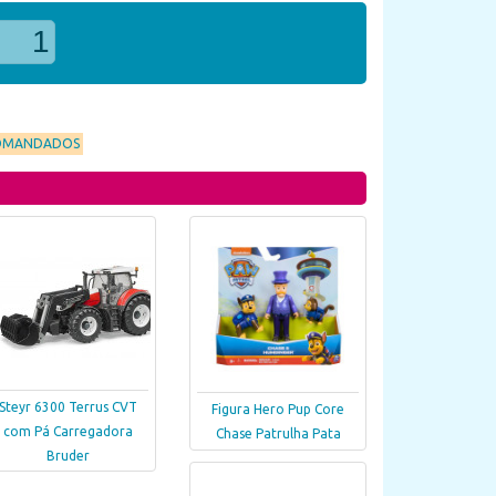
OMANDADOS
Steyr 6300 Terrus CVT
Figura Hero Pup Core
com Pá Carregadora
Chase Patrulha Pata
Bruder