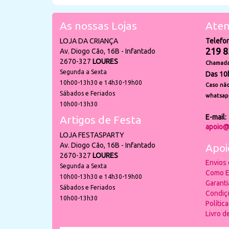
As nossas Lojas
Aten
LOJA DA CRIANÇA
Telefo
219 8
Av. Diogo Cão, 16B - Infantado
2670-327
LOURES
Chamada 
Segunda a Sexta
Das 10
10h00-13h30 e 14h30-19h00
Caso não
Sábados e Feriados
whatsap
10h00-13h30
E-mail:
Artigos de Festa
apoio@
LOJA FESTASPARTY
Av. Diogo Cão, 16B - Infantado
Apoi
2670-327
LOURES
Envios
Segunda a Sexta
Como E
10h00-13h30 e 14h30-19h00
Garant
Sábados e Feriados
Condiç
10h00-13h30
Polític
Livro 