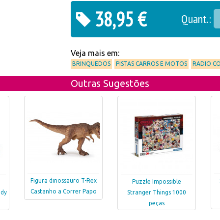
38,95 €
Quant.:
Veja mais em:
BRINQUEDOS
PISTAS CARROS E MOTOS
RADIO C
Outras Sugestões
Figura dinossauro T-Rex
Puzzle Impossible
Castanho a Correr Papo
ndy
Stranger Things 1000
peças