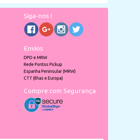
Siga-nos !
Envios
DPD e MRW
Rede Pontos Pickup
Espanha Peninsular (MRW)
CTT (Ilhas e Europa)
Compre com Segurança