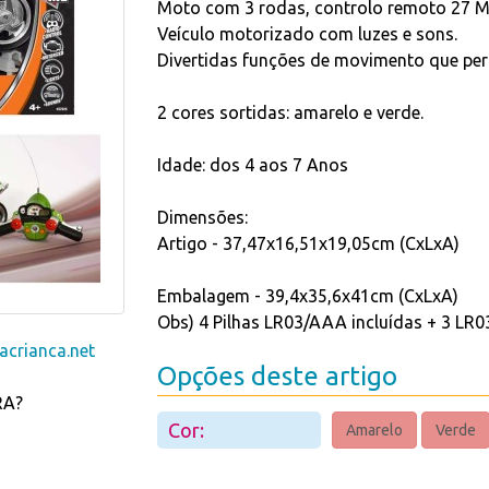
Moto com 3 rodas, controlo remoto 27 M
Veículo motorizado com luzes e sons.
Divertidas funções de movimento que pe
2 cores sortidas: amarelo e verde.
Idade: dos 4 aos 7 Anos
Dimensões:
Artigo - 37,47x16,51x19,05cm (CxLxA)
Embalagem - 39,4x35,6x41cm (CxLxA)
Obs) 4 Pilhas LR03/AAA incluídas + 3 LR0
crianca.net
Opções deste artigo
RA?
Cor:
Amarelo
Verde