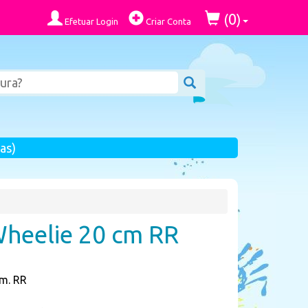
0
(
)
Efetuar Login
Criar Conta
as)
Wheelie 20 cm RR
cm. RR