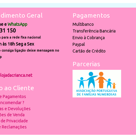
dimento Geral
Pagamentos
ne e
WhatsApp
Multibanco
31 150
Transferência Bancária
Envio à Cobrança
para a rede fixa nacional
h às 18h Seg a Sex
Paypal
 consiga ligação deixe mensagem no
Cartão de Crédito
p
Parcerias
lojadacrianca.net
o ao Cliente
 e Pagamentos
ncomendar ?
ias e Devoluções
ões de Venda
a de Privacidade
de Reclamações