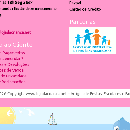
h às 18h Seg a Sex
Paypal
 consiga ligação deixe mensagem no
Cartão de Crédito
p
Parcerias
lojadacrianca.net
o ao Cliente
 e Pagamentos
ncomendar ?
ias e Devoluções
ões de Venda
a de Privacidade
de Reclamações
026 Copyright www.lojadacrianca.net – Artigos de Festas, Escolares e B