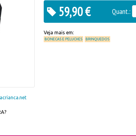
59,90 €
Quant.:
Veja mais em:
BONECAS E PELUCHES
BRINQUEDOS
crianca.net
RA?