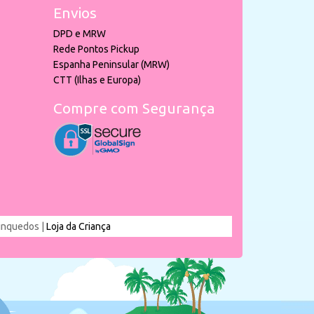
Envios
DPD e MRW
Rede Pontos Pickup
Espanha Peninsular (MRW)
CTT (Ilhas e Europa)
Compre com Segurança
rinquedos |
Loja da Criança