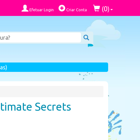
0
(
)
Efetuar Login
Criar Conta
as)
timate Secrets