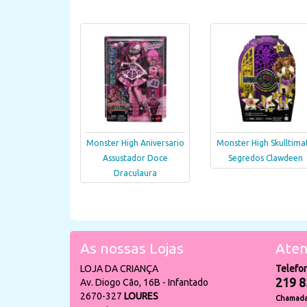
Monster High Aniversario
Monster High Skulltima
Assustador Doce
Segredos Clawdeen
Draculaura
As nossas Lojas
Aten
LOJA DA CRIANÇA
Telefo
219 8
Av. Diogo Cão, 16B - Infantado
2670-327
LOURES
Chamada 