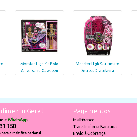
te
Monster High Kit Bolo
Monster High Skulltimate
Aniversario Clawdeen
Secrets Draculaura
dimento Geral
Pagamentos
ne e
WhatsApp
Multibanco
31 150
Transferência Bancária
Envio à Cobrança
para a rede fixa nacional