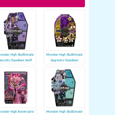
onster High Skulltimate
Monster High Skulltimate
Secrets Clawdeen Wolf
Segredos Clawdeen
onster High Aniversário
Monster High Skulltimate