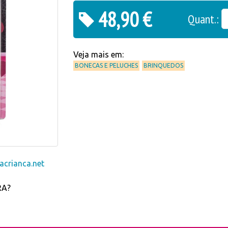
48,90 €
Quant.:
Veja mais em:
BONECAS E PELUCHES
BRINQUEDOS
crianca.net
RA?