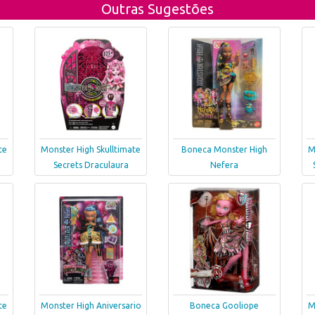
Outras Sugestões
te
Monster High Skulltimate
Boneca Monster High
M
Secrets Draculaura
Nefera
te
Monster High Aniversario
Boneca Gooliope
M