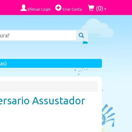
0
(
)
Efetuar Login
Criar Conta
as)
ersario Assustador