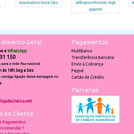
Assustadora Doce Cleo
Jellington Monster High
A
gigante
dimento Geral
Pagamentos
ne e
WhatsApp
Multibanco
31 150
Transferência Bancária
Envio à Cobrança
para a rede fixa nacional
h às 18h Seg a Sex
Paypal
 consiga ligação deixe mensagem no
Cartão de Crédito
p
Parcerias
lojadacrianca.net
o ao Cliente
 e Pagamentos
ncomendar ?