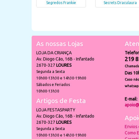
Segredos Frankie
Secrets Draculaura
As nossas Lojas
Aten
LOJA DA CRIANÇA
Telefo
219 8
Av. Diogo Cão, 16B - Infantado
2670-327
LOURES
Chamada 
Segunda a Sexta
Das 10
10h00-13h30 e 14h30-19h00
Caso não
Sábados e Feriados
whatsap
10h00-13h30
E-mail:
Artigos de Festa
apoio@
LOJA FESTASPARTY
Av. Diogo Cão, 16B - Infantado
Apoi
2670-327
LOURES
Envios
Segunda a Sexta
Como E
10h00-13h30 e 14h30-19h00