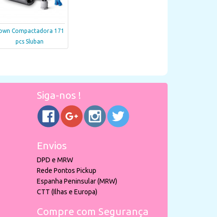
own Compactadora 171
pcs Sluban
Siga-nos !
Envios
DPD e MRW
Rede Pontos Pickup
Espanha Peninsular (MRW)
CTT (Ilhas e Europa)
Compre com Segurança