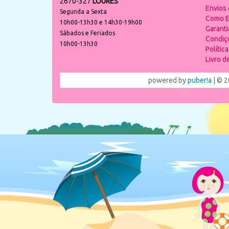
2670-327
LOURES
Envios
Segunda a Sexta
Como E
10h00-13h30 e 14h30-19h00
Garant
Sábados e Feriados
Condiç
10h00-13h30
Polític
Livro 
powered by
puber!a
| © 2