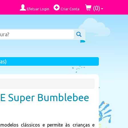
0
(
)
Efetuar Login
Criar Conta
as)
8E Super Bumblebee
 modelos clássicos e permite às crianças e