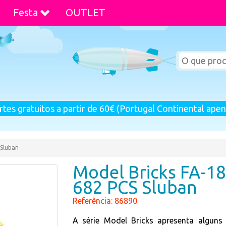
Festa
OUTLET
rtes gratuitos a partir de 60€ (Portugal Continental apen
 Sluban
Model Bricks FA-1
682 PCS Sluban
Referência: 86890
A série Model Bricks apresenta alguns