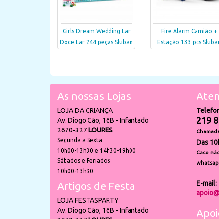
Girls Dream Wedding Lar
Fire Alarm Camião +
Doce Lar 244 peças Sluban
Estação 133 pcs Sluba
As nossas Lojas
Aten
LOJA DA CRIANÇA
Telefo
219 8
Av. Diogo Cão, 16B - Infantado
2670-327
LOURES
Chamada 
Segunda a Sexta
Das 10
10h00-13h30 e 14h30-19h00
Caso não
Sábados e Feriados
whatsap
10h00-13h30
E-mail:
Artigos de Festa
apoio@
LOJA FESTASPARTY
Av. Diogo Cão, 16B - Infantado
Apoi