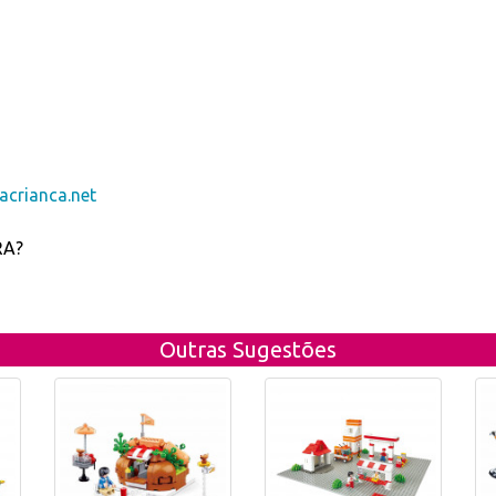
crianca.net
RA?
Outras Sugestões