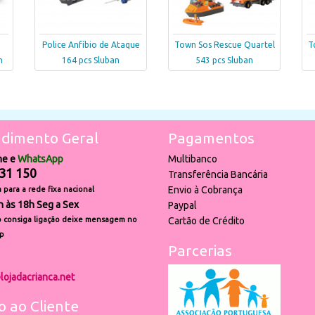
Police Anfíbio de Ataque
Town Sos Rescue Quartel
T
n
164 pcs Sluban
543 pcs Sluban
dimento Geral
Pagamentos
ne e
WhatsApp
Multibanco
31 150
Transferência Bancária
Envio à Cobrança
para a rede fixa nacional
h às 18h Seg a Sex
Paypal
 consiga ligação deixe mensagem no
Cartão de Crédito
p
Parcerias
lojadacrianca.net
o ao Cliente