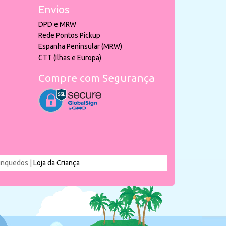
Envios
DPD e MRW
Rede Pontos Pickup
Espanha Peninsular (MRW)
CTT (Ilhas e Europa)
Compre com Segurança
rinquedos |
Loja da Criança