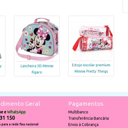
Estojo escolar premium
y
Lancheira 3D Minnie
Minnie Pretty Things
Figaro
dimento Geral
Pagamentos
ne e
WhatsApp
Multibanco
31 150
Transferência Bancária
Envio à Cobrança
para a rede fixa nacional