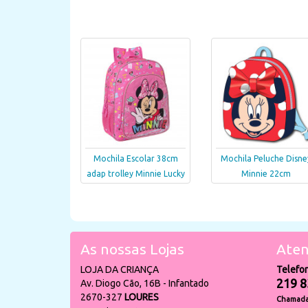
Mochila Escolar 38cm
Mochila Peluche Disne
adap trolley Minnie Lucky
Minnie 22cm
As nossas Lojas
Aten
LOJA DA CRIANÇA
Telefo
219 8
Av. Diogo Cão, 16B - Infantado
2670-327
LOURES
Chamada 