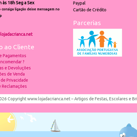
h às 18h Seg a Sex
Paypal
 consiga ligação deixe mensagem no
Cartão de Crédito
p
Parcerias
lojadacrianca.net
o ao Cliente
 e Pagamentos
ncomendar ?
ias e Devoluções
ões de Venda
a de Privacidade
de Reclamações
026 Copyright www.lojadacrianca.net – Artigos de Festas, Escolares e B