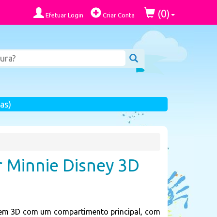
0
(
)
Efetuar Login
Criar Conta
as)
r Minnie Disney 3D
y em 3D com um compartimento principal, com