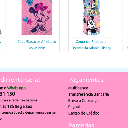
y
Capa Elásticos A4 efeito
Conjunto Papelaria
UV Minnie
Secretária Minnie Disney
dimento Geral
Pagamentos
ne e
WhatsApp
Multibanco
31 150
Transferência Bancária
Envio à Cobrança
para a rede fixa nacional
h às 18h Seg a Sex
Paypal
 consiga ligação deixe mensagem no
Cartão de Crédito
p
Parcerias