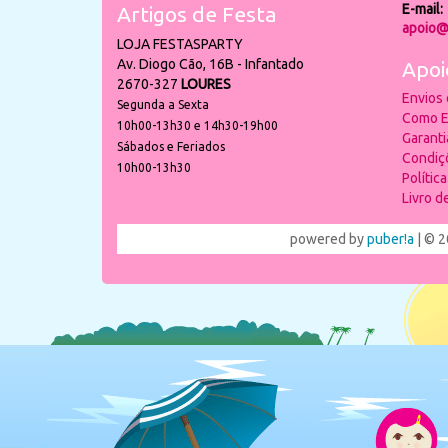
E-mail:
Artigos de Festa
apoio@
LOJA FESTASPARTY
Av. Diogo Cão, 16B - Infantado
Apoi
2670-327
LOURES
Envios
Segunda a Sexta
Como E
10h00-13h30 e 14h30-19h00
Garant
Sábados e Feriados
Condiç
10h00-13h30
Polític
Livro 
powered by
puber!a
| © 2