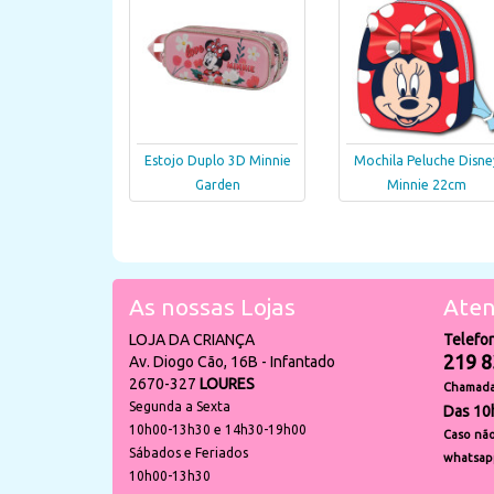
Estojo Duplo 3D Minnie
Mochila Peluche Disne
Garden
Minnie 22cm
As nossas Lojas
Aten
LOJA DA CRIANÇA
Telefo
219 8
Av. Diogo Cão, 16B - Infantado
2670-327
LOURES
Chamada 
Segunda a Sexta
Das 10
10h00-13h30 e 14h30-19h00
Caso não
Sábados e Feriados
whatsap
10h00-13h30