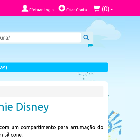
0
(
)
Efetuar Login
Criar Conta
as)
nie Disney
ey com um compartimento para arrumação do
m silicone.