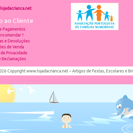
lojadacrianca.net
o ao Cliente
 e Pagamentos
ncomendar ?
ias e Devoluções
ões de Venda
a de Privacidade
de Reclamações
026 Copyright www.lojadacrianca.net – Artigos de Festas, Escolares e B