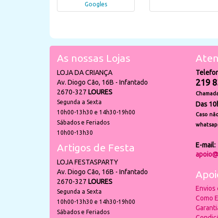
Googles
As nossas Lojas
Aten
LOJA DA CRIANÇA
Telefo
219 8
Av. Diogo Cão, 16B - Infantado
2670-327
LOURES
Chamada 
Segunda a Sexta
Das 10
10h00-13h30 e 14h30-19h00
Caso não
Sábados e Feriados
whatsap
10h00-13h30
E-mail:
Artigos de Festa
apoio@
LOJA FESTASPARTY
Av. Diogo Cão, 16B - Infantado
Apoi
2670-327
LOURES
Envios
Segunda a Sexta
Como E
10h00-13h30 e 14h30-19h00
Garant
Sábados e Feriados
Condiç