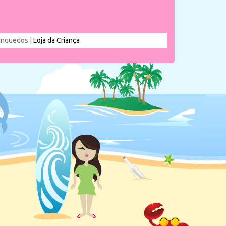
rinquedos |
Loja da Criança