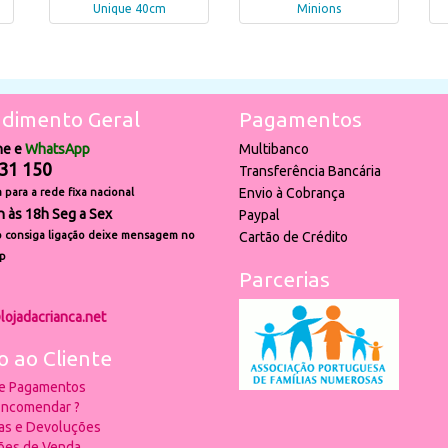
Unique 40cm
Minions
dimento Geral
Pagamentos
ne e
WhatsApp
Multibanco
31 150
Transferência Bancária
Envio à Cobrança
para a rede fixa nacional
h às 18h Seg a Sex
Paypal
 consiga ligação deixe mensagem no
Cartão de Crédito
p
Parcerias
lojadacrianca.net
o ao Cliente
 e Pagamentos
ncomendar ?
ias e Devoluções
ões de Venda