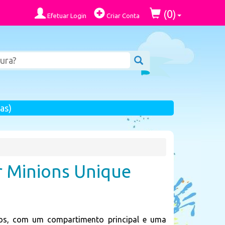
0
(
)
Efetuar Login
Criar Conta
as)
r Minions Unique
mos, com um compartimento principal e uma