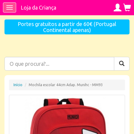
Loja da Criança
Toggle
navigation
Portes gratuitos a partir de 60€ (Portugal
Continental apenas)
Início
Mochila escolar 44cm Adap. Munihc - MM93