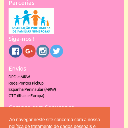
Parcerias
Siga-nos !
Envios
DPD e MRW
Rede Pontos Pickup
Espanha Peninsular (MRW)
CTT (Ilhas e Europa)
Compre com Segurança
Ao navegar neste site concorda com a nossa
política de tratamento de dados pessoais e