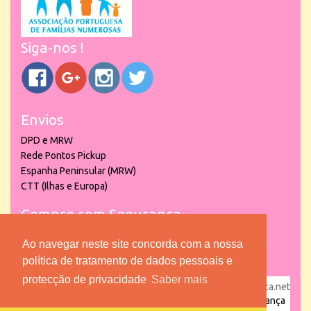
Siga-nos !
Envios
DPD e MRW
Rede Pontos Pickup
Espanha Peninsular (MRW)
CTT (Ilhas e Europa)
Compre com Segurança
Ao navegar neste site concorda com a nossa
política de tratamento de dados pessoais e
protecção de privacidade
Saber mais
powered by
puber!a
| © 2026 Copyright www.lojadacrianca.net
– Artigos de Festas, Escolares e Brinquedos |
Loja da Criança