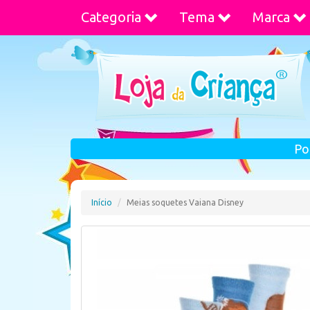
Categoria
Tema
Marca
Po
Início
Meias soquetes Vaiana Disney