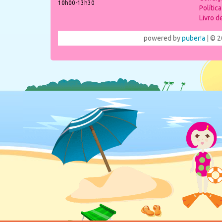
10h00-13h30
Polític
Livro 
powered by
puber!a
| © 2