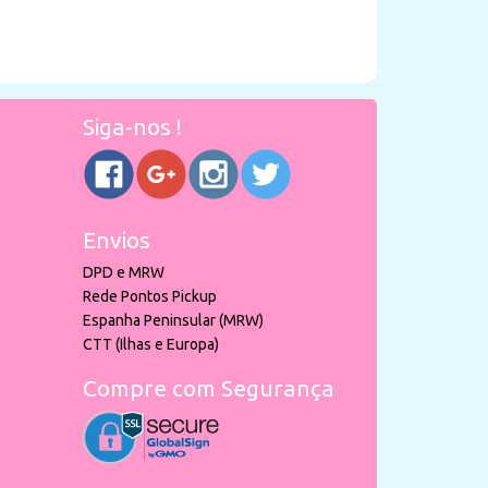
Siga-nos !
Envios
DPD e MRW
Rede Pontos Pickup
Espanha Peninsular (MRW)
CTT (Ilhas e Europa)
Compre com Segurança