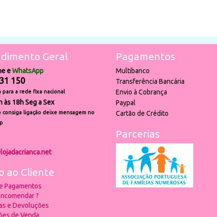
dimento Geral
Pagamentos
ne e
WhatsApp
Multibanco
31 150
Transferência Bancária
Envio à Cobrança
para a rede fixa nacional
h às 18h Seg a Sex
Paypal
 consiga ligação deixe mensagem no
Cartão de Crédito
p
Parcerias
lojadacrianca.net
o ao Cliente
 e Pagamentos
ncomendar ?
ias e Devoluções
ões de Venda