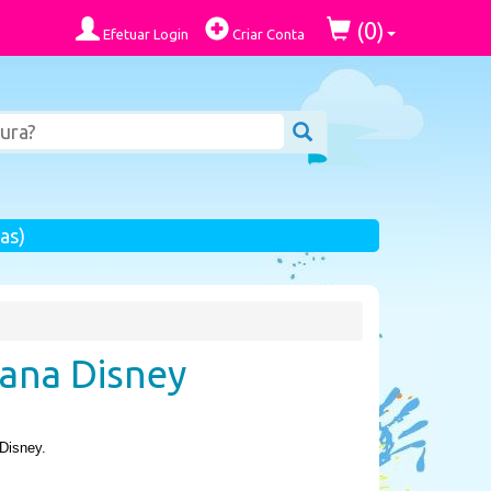
0
(
)
Efetuar Login
Criar Conta
as)
iana Disney
 Disney.