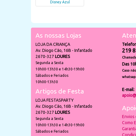
Disney Azul
As nossas Lojas
Aten
LOJA DA CRIANÇA
Telefo
219 8
Av. Diogo Cão, 16B - Infantado
2670-327
LOURES
Chamada 
Segunda a Sexta
Das 10
10h00-13h30 e 14h30-19h00
Caso não
Sábados e Feriados
whatsap
10h00-13h30
E-mail:
Artigos de Festa
apoio@
LOJA FESTASPARTY
Av. Diogo Cão, 16B - Infantado
Apoi
2670-327
LOURES
Envios
Segunda a Sexta
Como E
10h00-13h30 e 14h30-19h00
Garant
Sábados e Feriados
Condiç