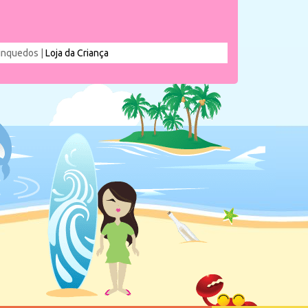
rinquedos |
Loja da Criança