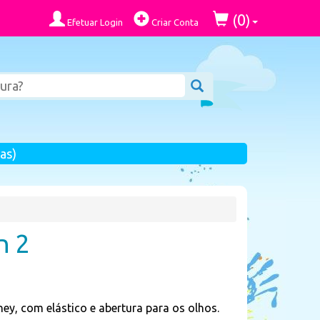
0
(
)
Efetuar Login
Criar Conta
as)
n 2
ey, com elástico e abertura para os olhos.