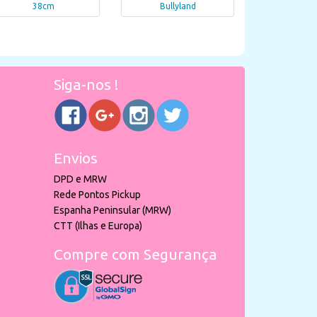
38cm
Bullyland
Siga-nos !
Envios
DPD e MRW
Rede Pontos Pickup
Espanha Peninsular (MRW)
CTT (Ilhas e Europa)
Compre com Segurança