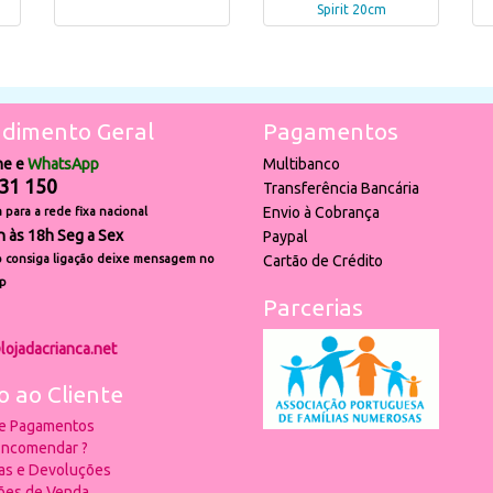
Spirit 20cm
dimento Geral
Pagamentos
ne e
WhatsApp
Multibanco
31 150
Transferência Bancária
Envio à Cobrança
para a rede fixa nacional
h às 18h Seg a Sex
Paypal
 consiga ligação deixe mensagem no
Cartão de Crédito
p
Parcerias
lojadacrianca.net
o ao Cliente
 e Pagamentos
ncomendar ?
ias e Devoluções
ões de Venda