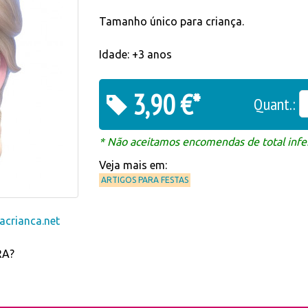
Tamanho único para criança.
Idade: +3 anos
3,90 €*
Quant.:
* Não aceitamos encomendas de total infer
Veja mais em:
ARTIGOS PARA FESTAS
crianca.net
RA?