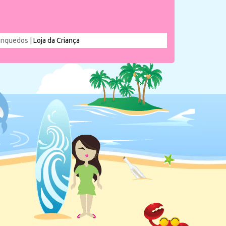
rinquedos |
Loja da Criança