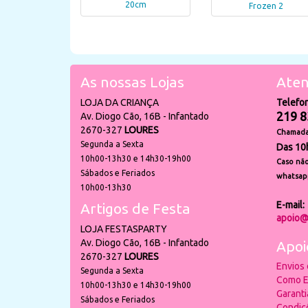
20cm
Frozen 2
As nossas Lojas
Aten
LOJA DA CRIANÇA
Telefo
219 8
Av. Diogo Cão, 16B - Infantado
2670-327
LOURES
Chamada 
Segunda a Sexta
Das 10
10h00-13h30 e 14h30-19h00
Caso não
Sábados e Feriados
whatsap
10h00-13h30
E-mail:
Artigos de Festa
apoio@
LOJA FESTASPARTY
Av. Diogo Cão, 16B - Infantado
Apoi
2670-327
LOURES
Envios
Segunda a Sexta
Como E
10h00-13h30 e 14h30-19h00
Garant
Sábados e Feriados
Condiç