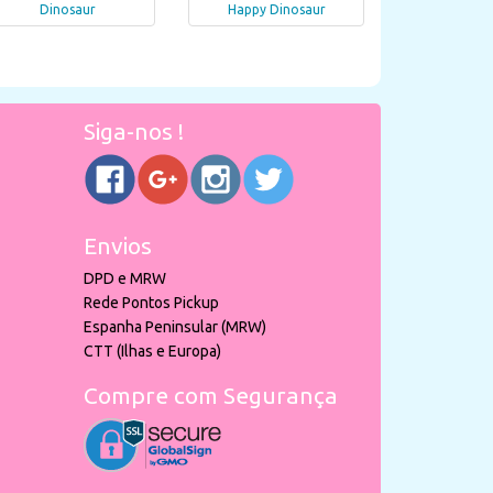
Dinosaur
Happy Dinosaur
Siga-nos !
Envios
DPD e MRW
Rede Pontos Pickup
Espanha Peninsular (MRW)
CTT (Ilhas e Europa)
Compre com Segurança