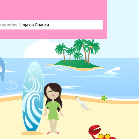
rinquedos |
Loja da Criança