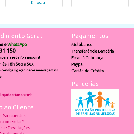
Dinosaur
dimento Geral
Pagamentos
ne e
WhatsApp
Multibanco
31 150
Transferência Bancária
Envio à Cobrança
para a rede fixa nacional
h às 18h Seg a Sex
Paypal
 consiga ligação deixe mensagem no
Cartão de Crédito
p
Parcerias
lojadacrianca.net
o ao Cliente
 e Pagamentos
ncomendar ?
ias e Devoluções
ões de Venda