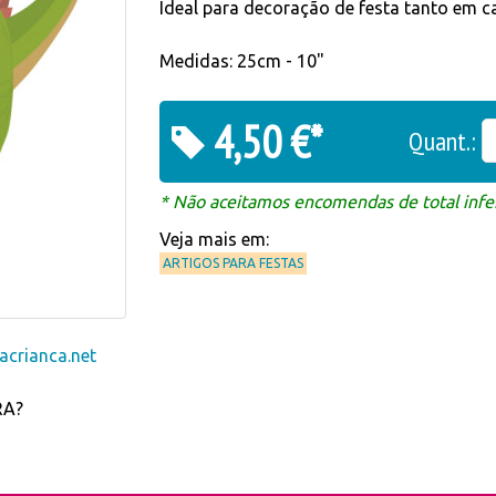
Ideal para decoração de festa tanto em ca
Medidas: 25cm - 10"
4,50 €*
Quant.:
* Não aceitamos encomendas de total infer
Veja mais em:
ARTIGOS PARA FESTAS
crianca.net
RA?