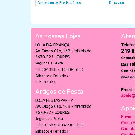
Dinossauros Pré Histórico
Dinosaur
As nossas Lojas
Aten
LOJA DA CRIANÇA
Telefo
219 8
Av. Diogo Cão, 16B - Infantado
2670-327
LOURES
Chamada 
Segunda a Sexta
Das 10
10h00-13h30 e 14h30-19h00
Caso não
Sábados e Feriados
whatsap
10h00-13h30
E-mail:
Artigos de Festa
apoio@
LOJA FESTASPARTY
Av. Diogo Cão, 16B - Infantado
Apoi
2670-327
LOURES
Envios
Segunda a Sexta
Como E
10h00-13h30 e 14h30-19h00
Garant
Sábados e Feriados
Condiç