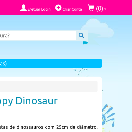
0
(
)
Efetuar Login
Criar Conta
as)
ppy Dinosaur
estas de dinossauros com 25cm de diâmetro.