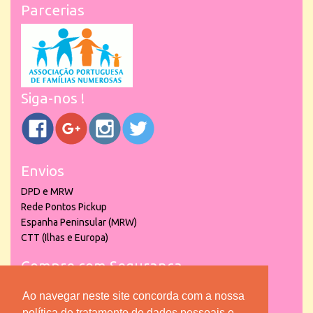
Parcerias
Siga-nos !
Envios
DPD e MRW
Rede Pontos Pickup
Espanha Peninsular (MRW)
CTT (Ilhas e Europa)
Compre com Segurança
Ao navegar neste site concorda com a nossa
política de tratamento de dados pessoais e