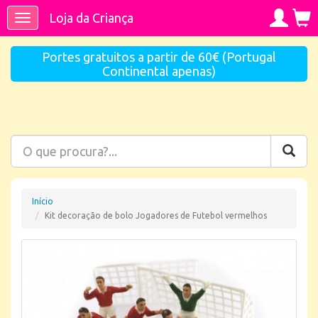
Loja da Criança
Toggle
navigation
Portes gratuitos a partir de 60€ (Portugal
Continental apenas)
Início
Kit decoração de bolo Jogadores de Futebol vermelhos