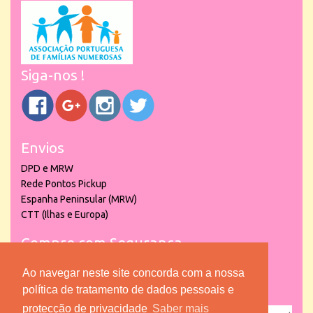
Siga-nos !
Envios
DPD e MRW
Rede Pontos Pickup
Espanha Peninsular (MRW)
CTT (Ilhas e Europa)
Compre com Segurança
Ao navegar neste site concorda com a nossa
política de tratamento de dados pessoais e
protecção de privacidade
Saber mais