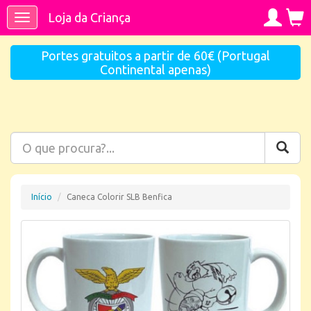
Loja da Criança
Toggle
navigation
Portes gratuitos a partir de 60€ (Portugal
Continental apenas)
Início
Caneca Colorir SLB Benfica