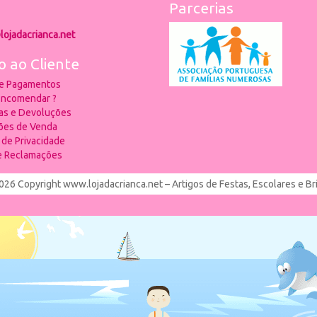
Parcerias
lojadacrianca.net
o ao Cliente
 e Pagamentos
ncomendar ?
ias e Devoluções
ões de Venda
a de Privacidade
de Reclamações
026 Copyright www.lojadacrianca.net – Artigos de Festas, Escolares e B