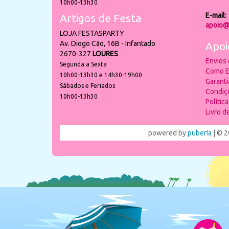
10h00-13h30
E-mail:
Artigos de Festa
apoio@
LOJA FESTASPARTY
Av. Diogo Cão, 16B - Infantado
Apoi
2670-327
LOURES
Envios
Segunda a Sexta
Como E
10h00-13h30 e 14h30-19h00
Garant
Sábados e Feriados
Condiç
10h00-13h30
Polític
Livro 
powered by
puber!a
| © 2