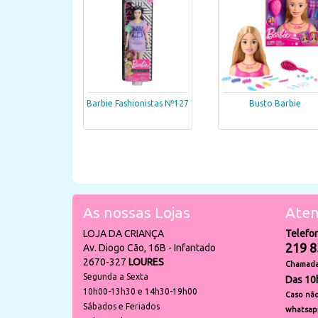
Barbie Fashionistas Nº127
Busto Barbie
As nossas Lojas
Aten
LOJA DA CRIANÇA
Telefo
219 8
Av. Diogo Cão, 16B - Infantado
2670-327
LOURES
Chamada 
Segunda a Sexta
Das 10
10h00-13h30 e 14h30-19h00
Caso não
Sábados e Feriados
whatsap