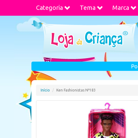
Categoria
Tema
Marca
Po
Início
Ken Fashionistas Nº183