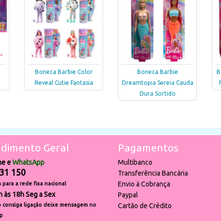
Boneca Barbie Color
Boneca Barbie
B
Reveal Cutie Fantasia
Dreamtopia Sereia Cauda
Dura Sortido
dimento Geral
Pagamentos
ne e
WhatsApp
Multibanco
31 150
Transferência Bancária
Envio à Cobrança
para a rede fixa nacional
h às 18h Seg a Sex
Paypal
 consiga ligação deixe mensagem no
Cartão de Crédito
p