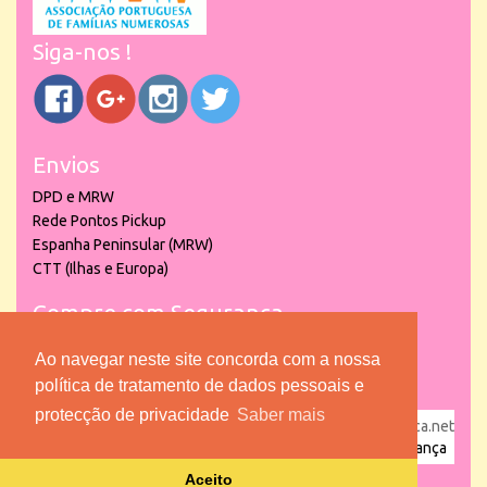
Siga-nos !
Envios
DPD e MRW
Rede Pontos Pickup
Espanha Peninsular (MRW)
CTT (Ilhas e Europa)
Compre com Segurança
Ao navegar neste site concorda com a nossa
política de tratamento de dados pessoais e
protecção de privacidade
Saber mais
powered by
puber!a
| © 2026 Copyright www.lojadacrianca.net
– Artigos de Festas, Escolares e Brinquedos |
Loja da Criança
Aceito