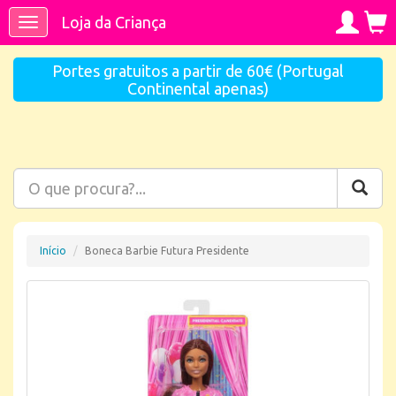
Loja da Criança
Toggle
navigation
Portes gratuitos a partir de 60€ (Portugal
Continental apenas)
Início
Boneca Barbie Futura Presidente