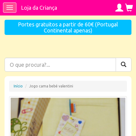
Loja da Criança
Toggle
navigation
Portes gratuitos a partir de 60€ (Portugal
Continental apenas)
Início
Jogo cama bebé valentini