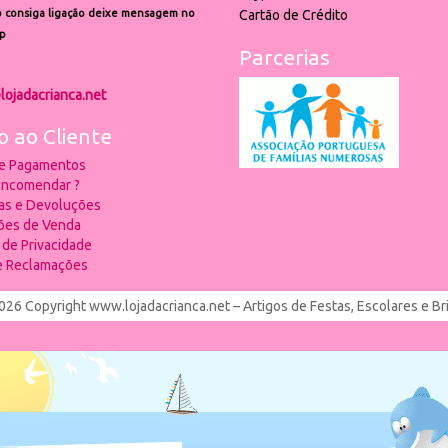
 consiga ligação deixe mensagem no
Cartão de Crédito
p
Parcerias
lojadacrianca.net
o ao Cliente
 e Pagamentos
ncomendar ?
ias e Devoluções
ões de Venda
a de Privacidade
de Reclamações
026 Copyright www.lojadacrianca.net – Artigos de Festas, Escolares e B