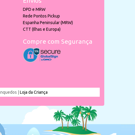
Envios
DPD e MRW
Rede Pontos Pickup
Espanha Peninsular (MRW)
CTT (Ilhas e Europa)
Compre com Segurança
rinquedos |
Loja da Criança