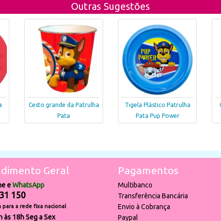
Outras Sugestões
a
Cesto grande da Patrulha
Tigela Plástico Patrulha
Pata
Pata Pup Power
dimento Geral
Pagamentos
ne e
WhatsApp
Multibanco
31 150
Transferência Bancária
Envio à Cobrança
para a rede fixa nacional
h às 18h Seg a Sex
Paypal