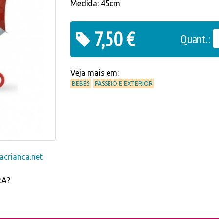
Medida: 45cm
7,50 €
Quant.:
Veja mais em:
BEBÉS
PASSEIO E EXTERIOR
crianca.net
RA?