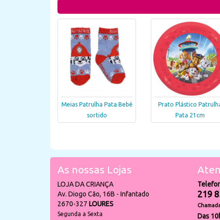
Meias Patrulha Pata Bebé
Prato Plástico Patrulh
sortido
Pata 21cm
As nossas Lojas
Aten
LOJA DA CRIANÇA
Telefo
219 8
Av. Diogo Cão, 16B - Infantado
2670-327
LOURES
Chamada 
Segunda a Sexta
Das 10