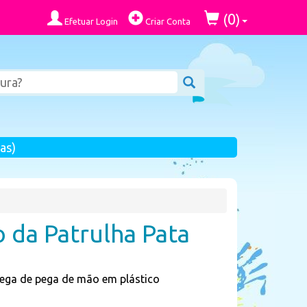
0
(
)
Efetuar Login
Criar Conta
as)
 da Patrulha Pata
ega de pega de mão em plástico